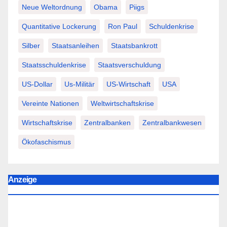
Neue Weltordnung
Obama
Piigs
Quantitative Lockerung
Ron Paul
Schuldenkrise
Silber
Staatsanleihen
Staatsbankrott
Staatsschuldenkrise
Staatsverschuldung
US-Dollar
Us-Militär
US-Wirtschaft
USA
Vereinte Nationen
Weltwirtschaftskrise
Wirtschaftskrise
Zentralbanken
Zentralbankwesen
Ökofaschismus
Anzeige