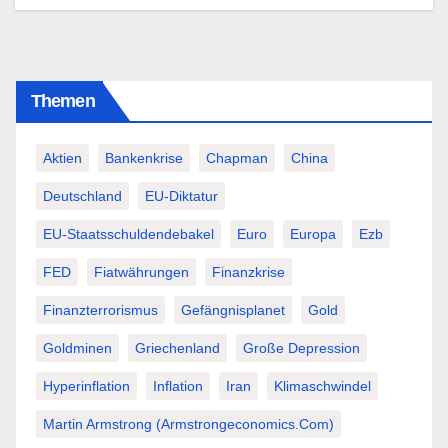
Themen
Aktien
Bankenkrise
Chapman
China
Deutschland
EU-Diktatur
EU-Staatsschuldendebakel
Euro
Europa
Ezb
FED
Fiatwährungen
Finanzkrise
Finanzterrorismus
Gefängnisplanet
Gold
Goldminen
Griechenland
Große Depression
Hyperinflation
Inflation
Iran
Klimaschwindel
Martin Armstrong (Armstrongeconomics.com)