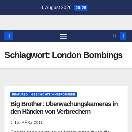
Zum
8. August 2026
20:26
Inhalt
springen
Schlagwort:
London Bombings
FEATURED
GESCHICHTE/HINTERGRÜNDE
Big Brother: Überwachungskameras in
den Händen von Verbrechern
15. MÄRZ 2011