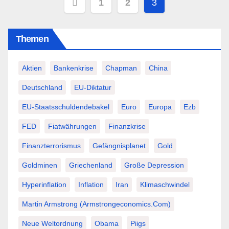
Seitennummerierung
1
2
3
der
Themen
Beiträge
Aktien
Bankenkrise
Chapman
China
Deutschland
EU-Diktatur
EU-Staatsschuldendebakel
Euro
Europa
Ezb
FED
Fiatwährungen
Finanzkrise
Finanzterrorismus
Gefängnisplanet
Gold
Goldminen
Griechenland
Große Depression
Hyperinflation
Inflation
Iran
Klimaschwindel
Martin Armstrong (Armstrongeconomics.com)
Neue Weltordnung
Obama
Piigs