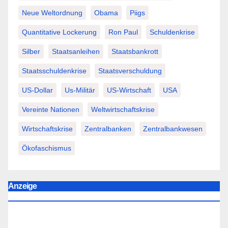
Neue Weltordnung
Obama
Piigs
Quantitative Lockerung
Ron Paul
Schuldenkrise
Silber
Staatsanleihen
Staatsbankrott
Staatsschuldenkrise
Staatsverschuldung
US-Dollar
Us-Militär
US-Wirtschaft
USA
Vereinte Nationen
Weltwirtschaftskrise
Wirtschaftskrise
Zentralbanken
Zentralbankwesen
Ökofaschismus
Anzeige