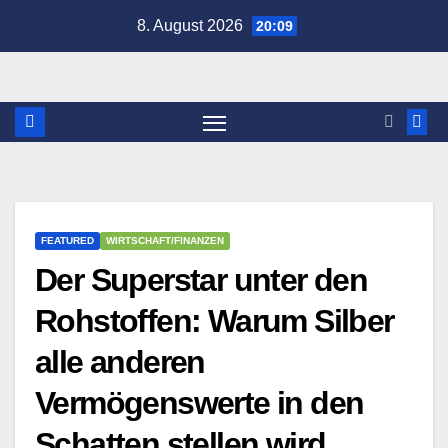
Zum
8. August 2026
20:09
Inhalt
springen
FEATURED
WIRTSCHAFT/FINANZEN
Der Superstar unter den
Rohstoffen: Warum Silber
alle anderen
Vermögenswerte in den
Schatten stellen wird