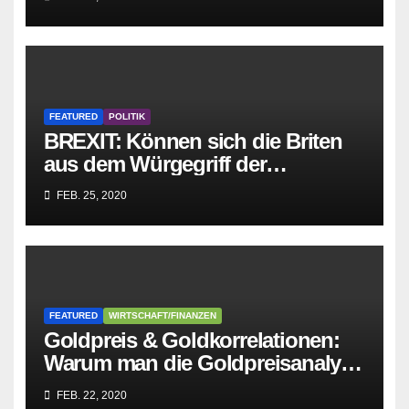
zusammenbricht!
FEATURED
POLITIK
BREXIT: Können sich die Briten
aus dem Würgegriff der
parasitären EU-Mafia befreien?
FEB. 25, 2020
FEATURED
WIRTSCHAFT/FINANZEN
Goldpreis & Goldkorrelationen:
Warum man die Goldpreisanalyse
besser Profis überlässt!
FEB. 22, 2020