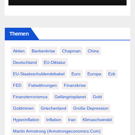
Themen
Aktien
Bankenkrise
Chapman
China
Deutschland
EU-Diktatur
EU-Staatsschuldendebakel
Euro
Europa
Ezb
FED
Fiatwährungen
Finanzkrise
Finanzterrorismus
Gefängnisplanet
Gold
Goldminen
Griechenland
Große Depression
Hyperinflation
Inflation
Iran
Klimaschwindel
Martin Armstrong (Armstrongeconomics.com)