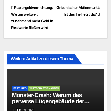
Beitragsnavigation
Papiergeldvernichtung:
Griechischer Aktienmarkt:
Warum weltweit
Ist das Tief jetzt da?
zunehmend mehr Geld in
Realwerte fließen wird
Weitere Artikel zu diesem Thema
FEATURED
WIRTSCHAFT/FINANZEN
Monster-Crash: Warum das
perverse Lügengebäude der
Sozialisten in sich
FEB. 29, 2020