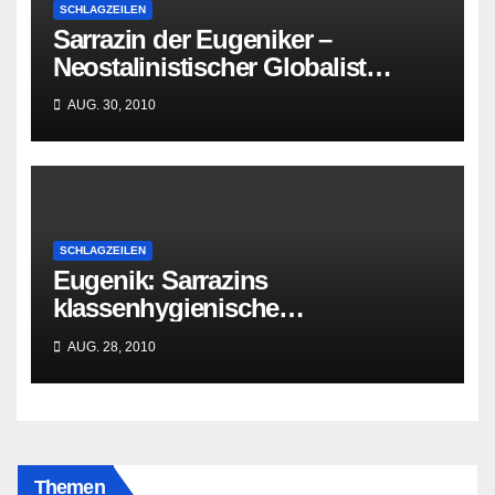
SCHLAGZEILEN
Sarrazin der Eugeniker –
Neostalinistischer Globalist
fordert aber noch keine
AUG. 30, 2010
Zwangssterilisationen
SCHLAGZEILEN
Eugenik: Sarrazins
klassenhygienische
Züchtungsutopie wird in die
AUG. 28, 2010
Hirne der Zombies eingebrannt
Themen