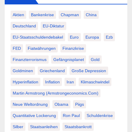
Aktien
Bankenkrise
Chapman
China
Deutschland
EU-Diktatur
EU-Staatsschuldendebakel
Euro
Europa
Ezb
FED
Fiatwährungen
Finanzkrise
Finanzterrorismus
Gefängnisplanet
Gold
Goldminen
Griechenland
Große Depression
Hyperinflation
Inflation
Iran
Klimaschwindel
Martin Armstrong (Armstrongeconomics.com)
Neue Weltordnung
Obama
Piigs
Quantitative Lockerung
Ron Paul
Schuldenkrise
Silber
Staatsanleihen
Staatsbankrott