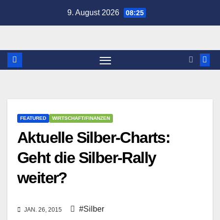
Zum
9. August 2026
08:25
Inhalt
springen
FEATURED
WIRTSCHAFT/FINANZEN
Aktuelle Silber-Charts:
Geht die Silber-Rally
weiter?
#Silber
JAN. 26, 2015