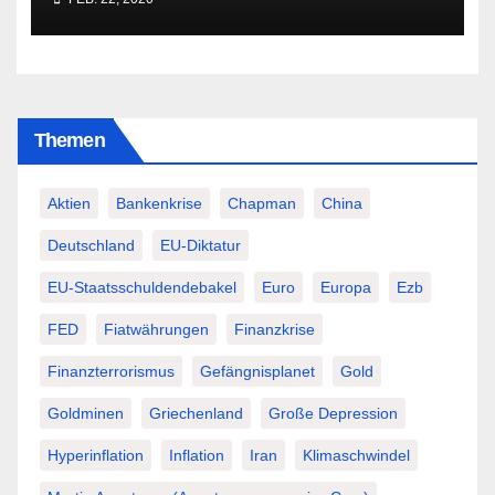
Themen
Aktien
Bankenkrise
Chapman
China
Deutschland
EU-Diktatur
EU-Staatsschuldendebakel
Euro
Europa
Ezb
FED
Fiatwährungen
Finanzkrise
Finanzterrorismus
Gefängnisplanet
Gold
Goldminen
Griechenland
Große Depression
Hyperinflation
Inflation
Iran
Klimaschwindel