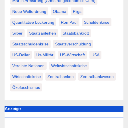
Martin Armstrong (Armstrongeconomics.com)
Neue Weltordnung
Obama
Piigs
Quantitative Lockerung
Ron Paul
Schuldenkrise
Silber
Staatsanleihen
Staatsbankrott
Staatsschuldenkrise
Staatsverschuldung
US-Dollar
Us-Militär
US-Wirtschaft
USA
Vereinte Nationen
Weltwirtschaftskrise
Wirtschaftskrise
Zentralbanken
Zentralbankwesen
Ökofaschismus
Anzeige