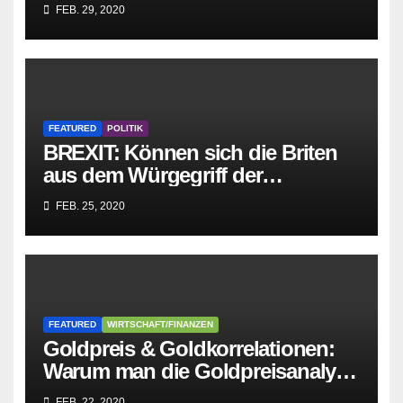
Sozialisten in sich
FEB. 29, 2020
zusammenbricht!
FEATURED
POLITIK
BREXIT: Können sich die Briten
aus dem Würgegriff der
parasitären EU-Mafia befreien?
FEB. 25, 2020
FEATURED
WIRTSCHAFT/FINANZEN
Goldpreis & Goldkorrelationen:
Warum man die Goldpreisanalyse
besser Profis überlässt!
FEB. 22, 2020