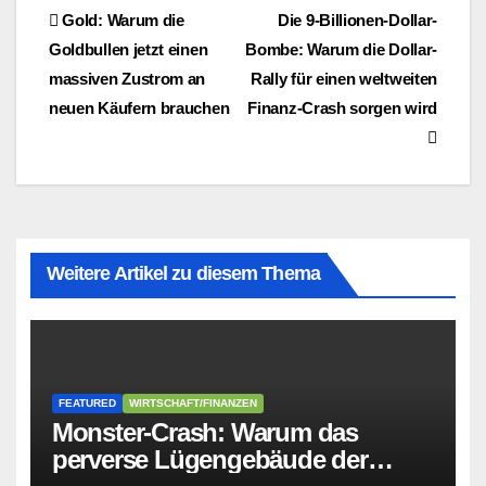
Beitragsnavigation
Gold: Warum die
Die 9-Billionen-Dollar-
Goldbullen jetzt einen
Bombe: Warum die Dollar-
massiven Zustrom an
Rally für einen weltweiten
neuen Käufern brauchen
Finanz-Crash sorgen wird
Weitere Artikel zu diesem Thema
FEATURED
WIRTSCHAFT/FINANZEN
Monster-Crash: Warum das
perverse Lügengebäude der