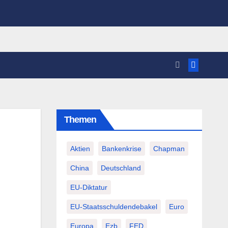
Themen
Aktien
Bankenkrise
Chapman
China
Deutschland
EU-Diktatur
EU-Staatsschuldendebakel
Euro
Europa
Ezb
FED