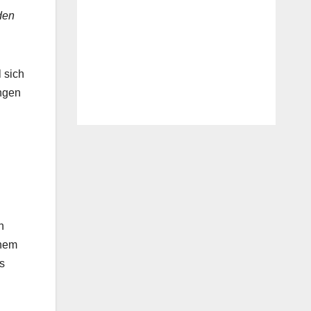
den
 sich
ungen
n
h
inem
s