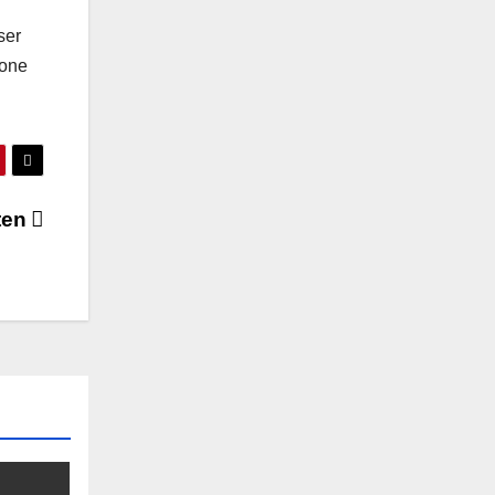
ser
zone
rten