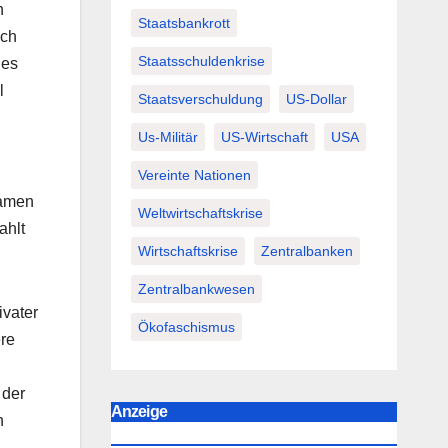
n
Staatsbankrott
uch
Staatsschuldenkrise
nes
l
Staatsverschuldung
US-Dollar
Us-Militär
US-Wirtschaft
USA
Vereinte Nationen
amen
Weltwirtschaftskrise
ahlt
Wirtschaftskrise
Zentralbanken
Zentralbankwesen
ivater
Ökofaschismus
ere
 der
Anzeige
h