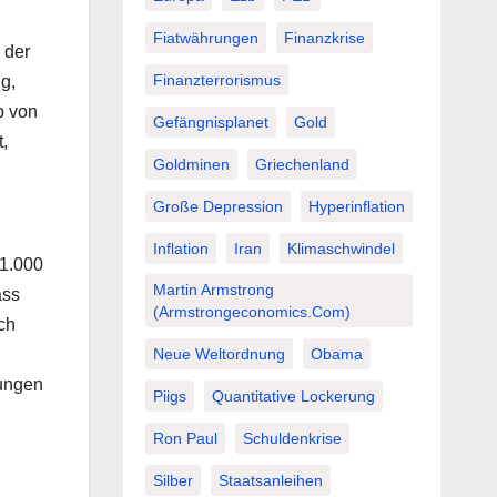
Fiatwährungen
Finanzkrise
 der
Finanzterrorismus
g,
b von
Gefängnisplanet
Gold
,
Goldminen
Griechenland
Große Depression
Hyperinflation
Inflation
Iran
Klimaschwindel
31.000
Martin Armstrong
ass
(Armstrongeconomics.com)
ich
Neue Weltordnung
Obama
lungen
Piigs
Quantitative Lockerung
Ron Paul
Schuldenkrise
Silber
Staatsanleihen