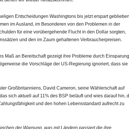
seligen Entscheidungen Washingtons bis jetzt erspart geblieben 
lemen im Ausland, im Besonderen von den Problemen in der
chulden für eine vorübergehende Flucht in den Dollar sorgten,
 Zinssätzen und den im Zaum gehaltenen Verbraucherpreisen.
es Maß an Bereitschaft gezeigt ihre Probleme durch Einsparun
gerweise die Vorschläge der US-Regierung ignoriert, dass sie
ister Großbritanniens, David Cameron, seine Wählerschaft auf
n, das sich aktuell auf 11% des BSP beläuft und wies darauf hin, 
ahlungsfähigkeit und den hohen Lebensstandard aufrecht zu
Zeichen der Warnung, was mit Ländern passiert die ihre