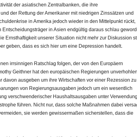
tivität der asiatischen Zentralbanken, die ihre
und der Rettung der Amerikaner mit niedrigen Zinssätzen und
huldenkrise in Amerika jedoch wieder in den Mittelpunkt rückt,
hen Entscheidungsträger in Asien endgültig daraus schlau gewor
ie Ernsthaftigkeit unserer Situation nicht mehr zur Diskussion s
er geben, dass es sich hier um eine Depression handelt.
enen irrsinnigen Ratschlag folgen, der von den Europäern
mothy Geithner hat den europäischen Regierungen unverhohle
r davon ausgeben um ihre Wirtschaften vor einer Rezession zu
insparungen von Regierungsausgaben jedoch um ein wesentlich
tung verschwenderischer Haushaltsausgaben unter Verwendung
tastrophe führen. Nicht nur, dass solche Maßnahmen dabei vers
vermeiden, sie werden gewissermaßen sicherstellen, dass die