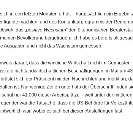
ich in den letzten Monaten erholt – hauptsächlich ein Ergebnis
er liquide machten, und des Konjunkturprogramms der Regierun
 Obwohl das
„positive Wachstum“
den ökonomischen Beratersta
meinen Bevölkerung beigetragen. Ich habe es bereits oft gesagt
ie Ausgaben und nicht das Wachstum gemessen.
weis darauf, dass die wirkliche Wirtschaft nicht im Geringsten
ass die nichtlandwirtschaftlichen Beschäftigungen im Mai um 4
 brüstet sich der Präsident mit den Nachrichten und merkt an, d
efallen ist. Nur wenige Zeilen unterhalb der Überschrift finden s
 schuf nur 41.000 dieser Arbeitsplätze – weit unter der mittleren
regender war die Tatsache, dass die US-Behörde für Volkszäh
ntwortlich war, wobei es sich bei diesen Anstellungen fast