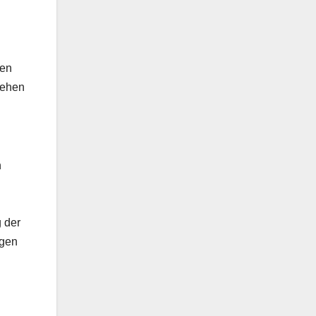
den
tehen
n
 der
agen