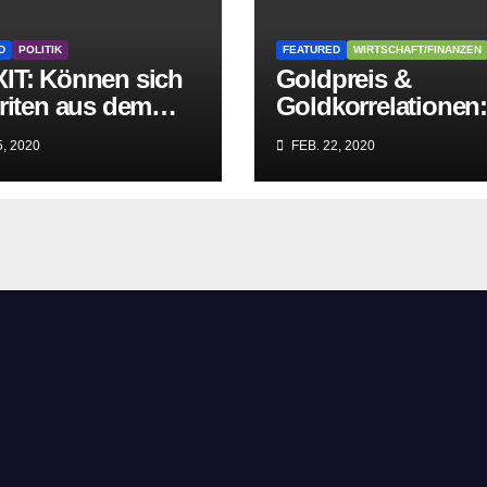
D
POLITIK
FEATURED
WIRTSCHAFT/FINANZEN
IT: Können sich
Goldpreis &
riten aus dem
Goldkorrelationen
griff der
Warum man die
, 2020
FEB. 22, 2020
itären EU-Mafia
Goldpreisanalyse
ien?
besser Profis
überlässt!