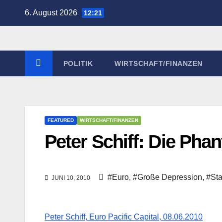
Zum
6. August 2026
12:21
Inhalt
springen
POLITIK
WIRTSCHAFT/FINANZEN
FEATURED
WIRTSCHAFT/FINANZEN
Peter Schiff: Die Ph
#Euro
,
#Große Depression
,
#Sta
JUNI 10, 2010
Peter Schiff, Euro Pacific Capital, 08.06.2010