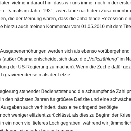
daten vielmehr darauf hin, dass wir uns immer noch in der erste
inden. Damals im Jahre 1931, zwei Jahre nach dem Zusammenbr
en, die der Meinung waren, dass die anhaltende Rezession ei
e hierzu auch meinen Kommentar vom 01.05.2010 mit dem Tite
rte Ausgabenerhöhungen werden sich als ebenso vorübergehend
us (außer Obama entscheidet sich dazu die
„Volkszählung“
im N
chtung der US-Regierung zu machen). Wenn die Zeche dafür gez
 gravierender sein als der Letzte.
Regierung stehender Bediensteter und die schrumpfende Zahl pr
in den nächsten Jahren für größere Defizite und eine schwäch
 Ausgaben auch verhindert, dass eine dringend benötigte
 noch weniger effizient zurücklässt, als dies zu Beginn der Krise
 in ein noch viel tieferes Loch gegraben, während wir jämmerlic
mit denen wir wieder herauskommen.