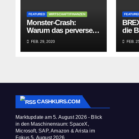
FEATURED
WIRTSCHAFT/FINANZEN
FEATURE
Monster-Crash:
BREX
Warum das perverse
die B
Lügengebäude der
Würge
FEB. 29, 2020
FEB. 25
Sozialisten in sich
paras
zusammenbricht!
befre
CASHKURS.COM
Marktupdate am 5. August 2026 - Blick
in den Maschinenraum: SpaceX,
Microsoft, SAP, Amazon & Arista im
Fokus
5. August 2026