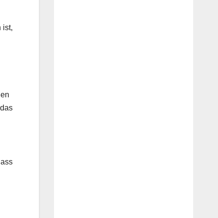
ist,
gen
 das
dass