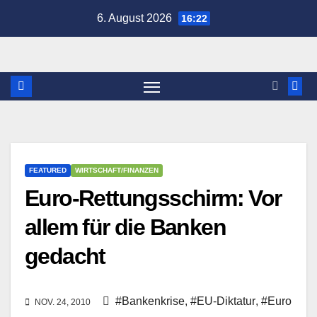
Zum
6. August 2026
16:22
Inhalt
springen
FEATURED
WIRTSCHAFT/FINANZEN
Euro-Rettungsschirm: Vor
allem für die Banken
gedacht
#Bankenkrise
,
#EU-Diktatur
,
#Euro
NOV. 24, 2010