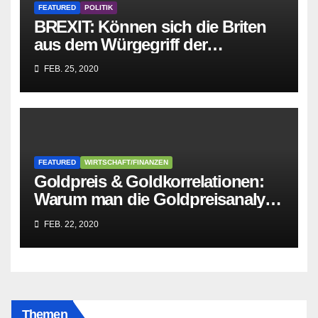
FEATURED
POLITIK
BREXIT: Können sich die Briten
aus dem Würgegriff der
parasitären EU-Mafia befreien?
FEB. 25, 2020
FEATURED
WIRTSCHAFT/FINANZEN
Goldpreis & Goldkorrelationen:
Warum man die Goldpreisanalyse
besser Profis überlässt!
FEB. 22, 2020
Themen