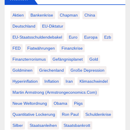
Aktien
Bankenkrise
Chapman
China
Deutschland
EU-Diktatur
EU-Staatsschuldendebakel
Euro
Europa
Ezb
FED
Fiatwährungen
Finanzkrise
Finanzterrorismus
Gefängnisplanet
Gold
Goldminen
Griechenland
Große Depression
Hyperinflation
Inflation
Iran
Klimaschwindel
Martin Armstrong (Armstrongeconomics.com)
Neue Weltordnung
Obama
Piigs
Quantitative Lockerung
Ron Paul
Schuldenkrise
Silber
Staatsanleihen
Staatsbankrott