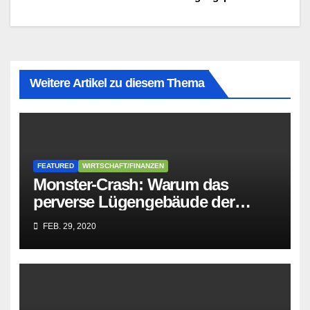
Weitere Artikel zu diesem Thema
FEATURED
WIRTSCHAFT/FINANZEN
Monster-Crash: Warum das
perverse Lügengebäude der
Sozialisten in sich
FEB. 29, 2020
zusammenbricht!