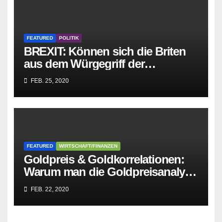
FEATURED
POLITIK
BREXIT: Können sich die Briten
aus dem Würgegriff der
parasitären EU-Mafia befreien?
FEB. 25, 2020
FEATURED
WIRTSCHAFT/FINANZEN
Goldpreis & Goldkorrelationen:
Warum man die Goldpreisanalyse
besser Profis überlässt!
FEB. 22, 2020