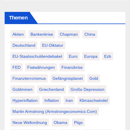
Themen
Aktien
Bankenkrise
Chapman
China
Deutschland
EU-Diktatur
EU-Staatsschuldendebakel
Euro
Europa
Ezb
FED
Fiatwährungen
Finanzkrise
Finanzterrorismus
Gefängnisplanet
Gold
Goldminen
Griechenland
Große Depression
Hyperinflation
Inflation
Iran
Klimaschwindel
Martin Armstrong (Armstrongeconomics.com)
Neue Weltordnung
Obama
Piigs