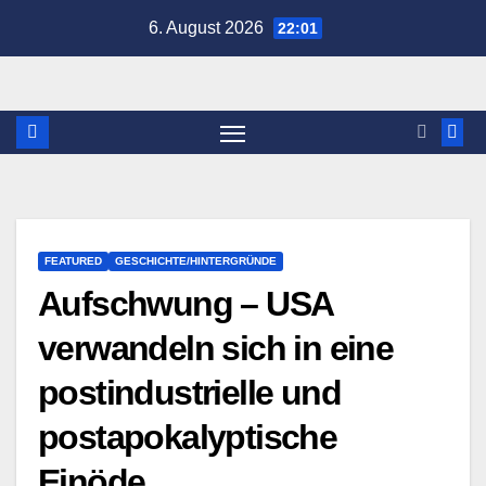
Zum
6. August 2026
22:01
Inhalt
springen
FEATURED
GESCHICHTE/HINTERGRÜNDE
Aufschwung – USA
verwandeln sich in eine
postindustrielle und
postapokalyptische
Einöde