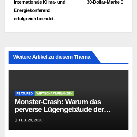
Internationale Klima- und
30-Dollar-Marke
Energiekonferenz
erfolgreich beendet.
Weitere Artikel zu diesem Thema
FEATURED
WIRTSCHAFT/FINANZEN
Monster-Crash: Warum das
perverse Lügengebäude der
Sozialisten in sich
FEB. 29, 2020
zusammenbricht!