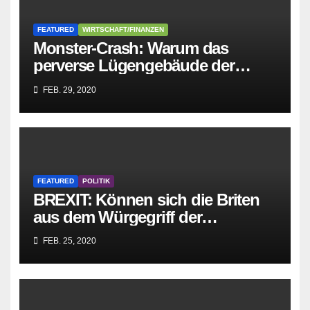
FEATURED
WIRTSCHAFT/FINANZEN
Monster-Crash: Warum das
perverse Lügengebäude der
Sozialisten in sich
FEB. 29, 2020
zusammenbricht!
FEATURED
POLITIK
BREXIT: Können sich die Briten
aus dem Würgegriff der
parasitären EU-Mafia befreien?
FEB. 25, 2020