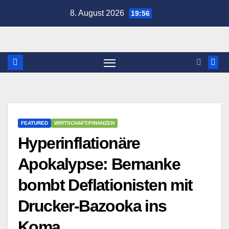
Zum
8. August 2026
19:56
Inhalt
springen
FEATURED
WIRTSCHAFT/FINANZEN
Hyperinflationäre
Apokalypse: Bernanke
bombt Deflationisten mit
Drucker-Bazooka ins
Koma