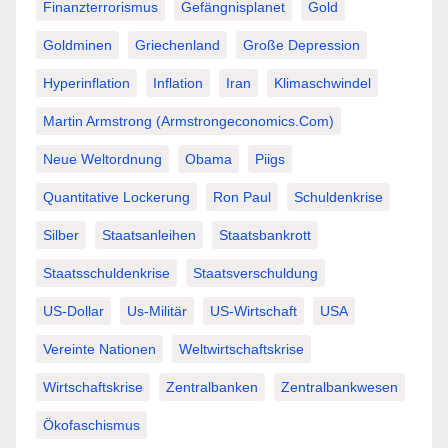
Finanzterrorismus
Gefängnisplanet
Gold
Goldminen
Griechenland
Große Depression
Hyperinflation
Inflation
Iran
Klimaschwindel
Martin Armstrong (Armstrongeconomics.com)
Neue Weltordnung
Obama
Piigs
Quantitative Lockerung
Ron Paul
Schuldenkrise
Silber
Staatsanleihen
Staatsbankrott
Staatsschuldenkrise
Staatsverschuldung
US-Dollar
Us-Militär
US-Wirtschaft
USA
Vereinte Nationen
Weltwirtschaftskrise
Wirtschaftskrise
Zentralbanken
Zentralbankwesen
Ökofaschismus