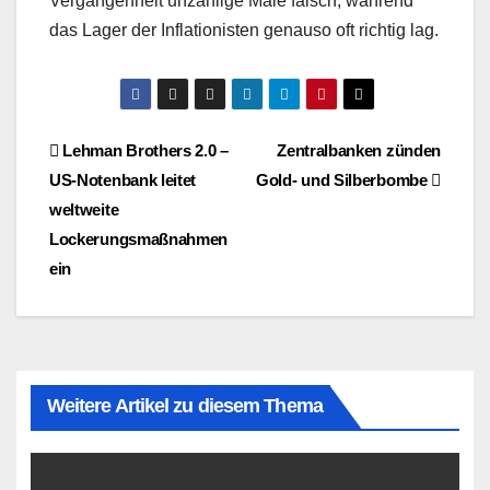
Vergangenheit unzählige Male falsch, während
das Lager der Inflationisten genauso oft richtig lag.
Beitragsnavigation
Lehman Brothers 2.0 –
Zentralbanken zünden
US-Notenbank leitet
Gold- und Silberbombe
weltweite
Lockerungsmaßnahmen
ein
Weitere Artikel zu diesem Thema