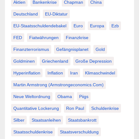
Aktien
Bankenkrise
Chapman
China
Deutschland
EU-Diktatur
EU-Staatsschuldendebakel
Euro
Europa
Ezb
FED
Fiatwährungen
Finanzkrise
Finanzterrorismus
Gefängnisplanet
Gold
Goldminen
Griechenland
Große Depression
Hyperinflation
Inflation
Iran
Klimaschwindel
Martin Armstrong (Armstrongeconomics.com)
Neue Weltordnung
Obama
Piigs
Quantitative Lockerung
Ron Paul
Schuldenkrise
Silber
Staatsanleihen
Staatsbankrott
Staatsschuldenkrise
Staatsverschuldung