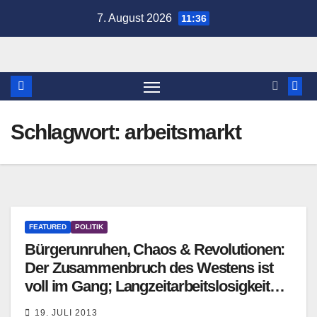
Zum
7. August 2026
11:36
Inhalt
springen
Schlagwort:
arbeitsmarkt
FEATURED
POLITIK
Bürgerunruhen, Chaos & Revolutionen:
Der Zusammenbruch des Westens ist
voll im Gang; Langzeitarbeitslosigkeit
wird nicht mehr verschwinden
19. JULI 2013