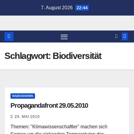
Zum
7. August 2026
22:44
Inhalt
springen
Schlagwort:
Biodiversität
RADIOSHOWS
Propagandafront 29.05.2010
29. MAI 2010
Themen: "Klimawissenschaftler" machen sich