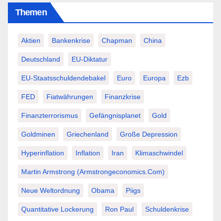
Themen
Aktien
Bankenkrise
Chapman
China
Deutschland
EU-Diktatur
EU-Staatsschuldendebakel
Euro
Europa
Ezb
FED
Fiatwährungen
Finanzkrise
Finanzterrorismus
Gefängnisplanet
Gold
Goldminen
Griechenland
Große Depression
Hyperinflation
Inflation
Iran
Klimaschwindel
Martin Armstrong (Armstrongeconomics.com)
Neue Weltordnung
Obama
Piigs
Quantitative Lockerung
Ron Paul
Schuldenkrise