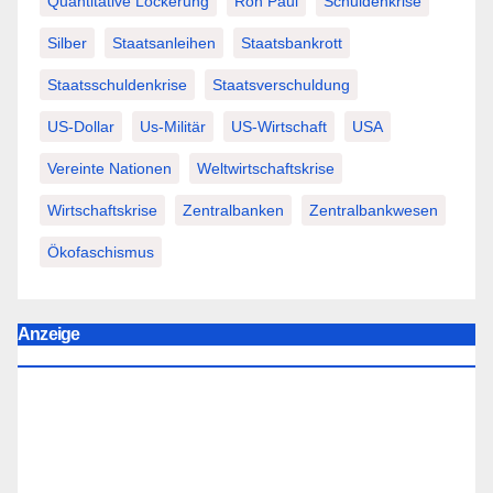
Quantitative Lockerung
Ron Paul
Schuldenkrise
Silber
Staatsanleihen
Staatsbankrott
Staatsschuldenkrise
Staatsverschuldung
US-Dollar
Us-Militär
US-Wirtschaft
USA
Vereinte Nationen
Weltwirtschaftskrise
Wirtschaftskrise
Zentralbanken
Zentralbankwesen
Ökofaschismus
Anzeige