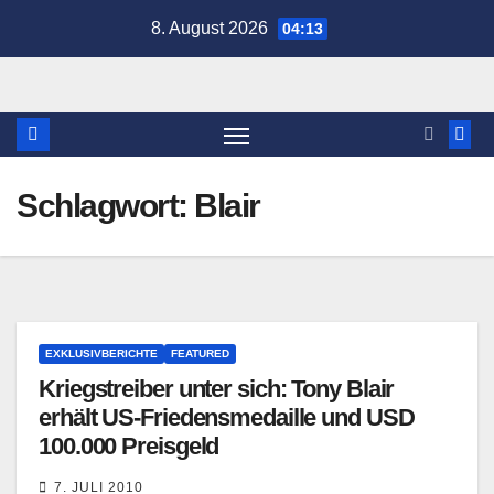
Zum
8. August 2026
04:13
Inhalt
springen
Schlagwort:
Blair
EXKLUSIVBERICHTE
FEATURED
Kriegstreiber unter sich: Tony Blair
erhält US-Friedensmedaille und USD
100.000 Preisgeld
7. JULI 2010