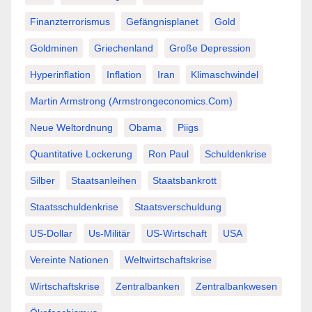
Finanzterrorismus
Gefängnisplanet
Gold
Goldminen
Griechenland
Große Depression
Hyperinflation
Inflation
Iran
Klimaschwindel
Martin Armstrong (Armstrongeconomics.com)
Neue Weltordnung
Obama
Piigs
Quantitative Lockerung
Ron Paul
Schuldenkrise
Silber
Staatsanleihen
Staatsbankrott
Staatsschuldenkrise
Staatsverschuldung
US-Dollar
Us-Militär
US-Wirtschaft
USA
Vereinte Nationen
Weltwirtschaftskrise
Wirtschaftskrise
Zentralbanken
Zentralbankwesen