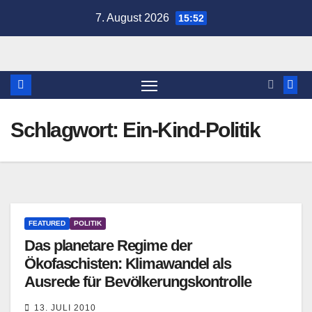
Zum
7. August 2026
15:52
Inhalt
springen
Schlagwort:
Ein-Kind-Politik
FEATURED
POLITIK
Das planetare Regime der
Ökofaschisten: Klimawandel als
Ausrede für Bevölkerungskontrolle
13. JULI 2010