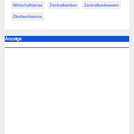
Wirtschaftskrise
Zentralbanken
Zentralbankwesen
Ökofaschismus
Anzeige