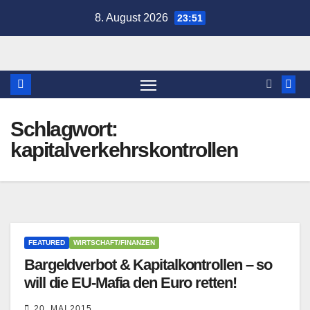
Zum
8. August 2026
23:51
Inhalt
springen
Schlagwort:
kapitalverkehrskontrollen
FEATURED
WIRTSCHAFT/FINANZEN
Bargeldverbot & Kapitalkontrollen – so
will die EU-Mafia den Euro retten!
20. MAI 2015