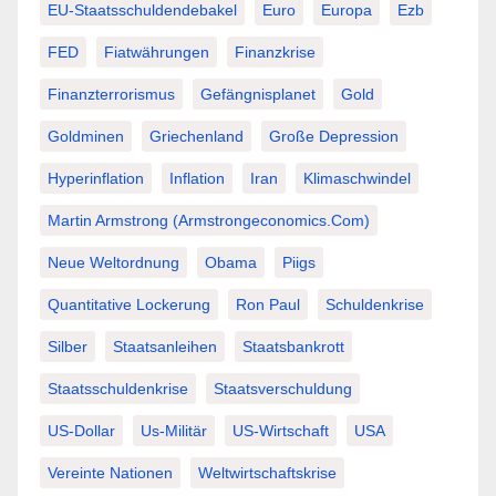
EU-Staatsschuldendebakel
Euro
Europa
Ezb
FED
Fiatwährungen
Finanzkrise
Finanzterrorismus
Gefängnisplanet
Gold
Goldminen
Griechenland
Große Depression
Hyperinflation
Inflation
Iran
Klimaschwindel
Martin Armstrong (Armstrongeconomics.com)
Neue Weltordnung
Obama
Piigs
Quantitative Lockerung
Ron Paul
Schuldenkrise
Silber
Staatsanleihen
Staatsbankrott
Staatsschuldenkrise
Staatsverschuldung
US-Dollar
Us-Militär
US-Wirtschaft
USA
Vereinte Nationen
Weltwirtschaftskrise