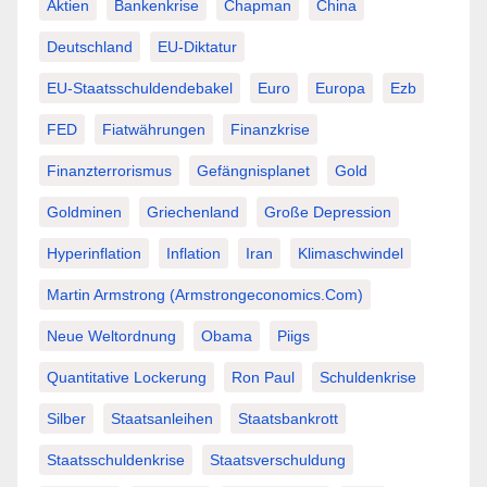
Aktien
Bankenkrise
Chapman
China
Deutschland
EU-Diktatur
EU-Staatsschuldendebakel
Euro
Europa
Ezb
FED
Fiatwährungen
Finanzkrise
Finanzterrorismus
Gefängnisplanet
Gold
Goldminen
Griechenland
Große Depression
Hyperinflation
Inflation
Iran
Klimaschwindel
Martin Armstrong (Armstrongeconomics.com)
Neue Weltordnung
Obama
Piigs
Quantitative Lockerung
Ron Paul
Schuldenkrise
Silber
Staatsanleihen
Staatsbankrott
Staatsschuldenkrise
Staatsverschuldung