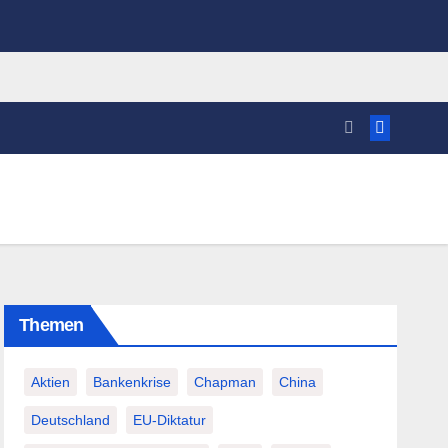
Themen
Aktien
Bankenkrise
Chapman
China
Deutschland
EU-Diktatur