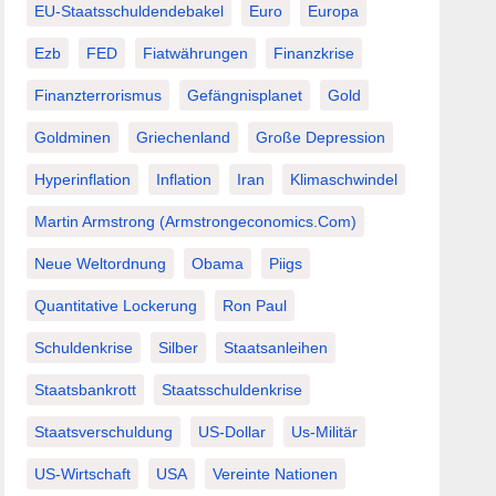
EU-Staatsschuldendebakel
Euro
Europa
Ezb
FED
Fiatwährungen
Finanzkrise
Finanzterrorismus
Gefängnisplanet
Gold
Goldminen
Griechenland
Große Depression
Hyperinflation
Inflation
Iran
Klimaschwindel
Martin Armstrong (Armstrongeconomics.com)
Neue Weltordnung
Obama
Piigs
Quantitative Lockerung
Ron Paul
Schuldenkrise
Silber
Staatsanleihen
Staatsbankrott
Staatsschuldenkrise
Staatsverschuldung
US-Dollar
Us-Militär
US-Wirtschaft
USA
Vereinte Nationen