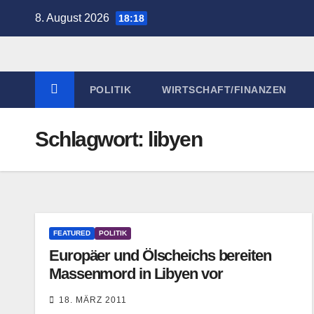
Zum
8. August 2026
18:18
Inhalt
springen
POLITIK
WIRTSCHAFT/FINANZEN
Schlagwort:
libyen
FEATURED
POLITIK
Europäer und Ölscheichs bereiten
Massenmord in Libyen vor
18. MÄRZ 2011