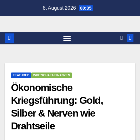
Zum
8. August 2026
00:35
Inhalt
springen
FEATURED
WIRTSCHAFT/FINANZEN
Ökonomische
Kriegsführung: Gold,
Silber & Nerven wie
Drahtseile