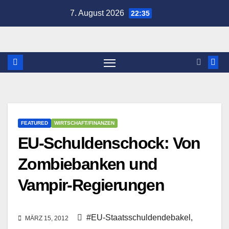
Zum
7. August 2026
22:35
Inhalt
springen
FEATURED
WIRTSCHAFT/FINANZEN
EU-Schuldenschock: Von
Zombiebanken und
Vampir-Regierungen
#EU-Staatsschuldendebakel
,
MÄRZ 15, 2012