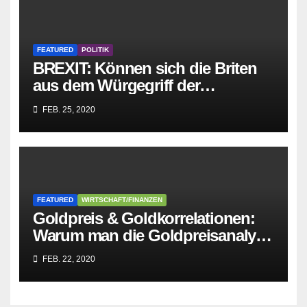
FEATURED
POLITIK
BREXIT: Können sich die Briten
aus dem Würgegriff der
parasitären EU-Mafia befreien?
FEB. 25, 2020
FEATURED
WIRTSCHAFT/FINANZEN
Goldpreis & Goldkorrelationen:
Warum man die Goldpreisanalyse
besser Profis überlässt!
FEB. 22, 2020