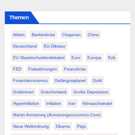
Themen
Aktien
Bankenkrise
Chapman
China
Deutschland
EU-Diktatur
EU-Staatsschuldendebakel
Euro
Europa
Ezb
FED
Fiatwährungen
Finanzkrise
Finanzterrorismus
Gefängnisplanet
Gold
Goldminen
Griechenland
Große Depression
Hyperinflation
Inflation
Iran
Klimaschwindel
Martin Armstrong (Armstrongeconomics.com)
Neue Weltordnung
Obama
Piigs