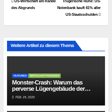
Beitragsnavigation
US-Wirtschaft am Rande
Trügerische Ruhe: US-
des Abgrunds
Notenbank kauft 61% aller
US-Staatsschulden
Weitere Artikel zu diesem Thema
FEATURED
WIRTSCHAFT/FINANZEN
Monster-Crash: Warum das
perverse Lügengebäude der
Sozialisten in sich
FEB. 29, 2020
zusammenbricht!