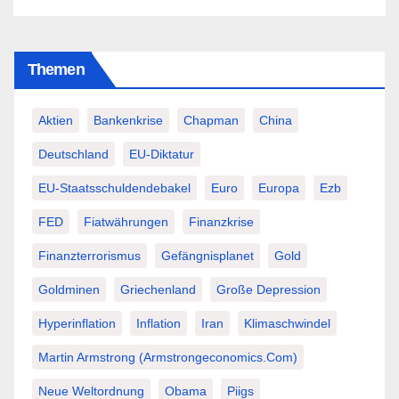
Themen
Aktien
Bankenkrise
Chapman
China
Deutschland
EU-Diktatur
EU-Staatsschuldendebakel
Euro
Europa
Ezb
FED
Fiatwährungen
Finanzkrise
Finanzterrorismus
Gefängnisplanet
Gold
Goldminen
Griechenland
Große Depression
Hyperinflation
Inflation
Iran
Klimaschwindel
Martin Armstrong (Armstrongeconomics.com)
Neue Weltordnung
Obama
Piigs