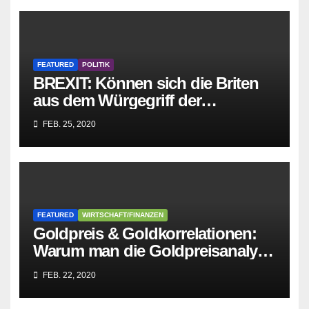
FEATURED
POLITIK
BREXIT: Können sich die Briten
aus dem Würgegriff der
parasitären EU-Mafia befreien?
FEB. 25, 2020
FEATURED
WIRTSCHAFT/FINANZEN
Goldpreis & Goldkorrelationen:
Warum man die Goldpreisanalyse
besser Profis überlässt!
FEB. 22, 2020