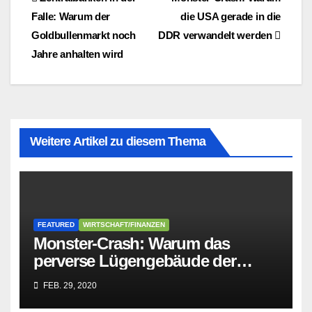
Beitragsnavigation
Falle: Warum der
die USA gerade in die
Goldbullenmarkt noch
DDR verwandelt werden
Jahre anhalten wird
Weitere Artikel zu diesem Thema
FEATURED
WIRTSCHAFT/FINANZEN
Monster-Crash: Warum das
perverse Lügengebäude der
Sozialisten in sich
FEB. 29, 2020
zusammenbricht!