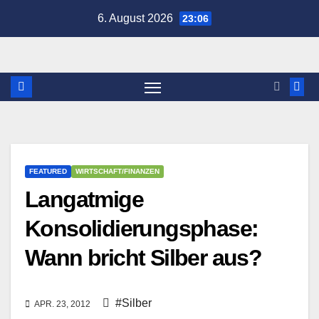
Zum
6. August 2026
23:06
Inhalt
springen
FEATURED
WIRTSCHAFT/FINANZEN
Langatmige
Konsolidierungsphase:
Wann bricht Silber aus?
#Silber
APR. 23, 2012