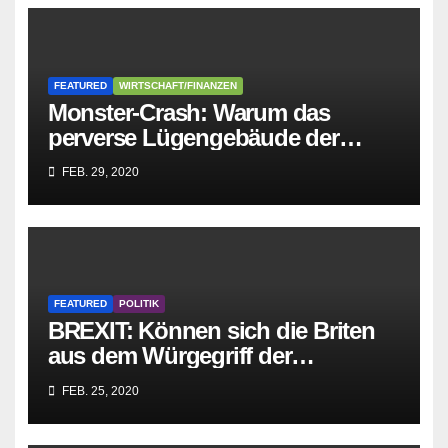
FEATURED
WIRTSCHAFT/FINANZEN
Monster-Crash: Warum das
perverse Lügengebäude der
Sozialisten in sich
FEB. 29, 2020
zusammenbricht!
FEATURED
POLITIK
BREXIT: Können sich die Briten
aus dem Würgegriff der
parasitären EU-Mafia befreien?
FEB. 25, 2020