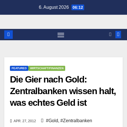
Zum
6. August 2026
06:12
Inhalt
springen
FEATURED
WIRTSCHAFT/FINANZEN
Die Gier nach Gold:
Zentralbanken wissen halt,
was echtes Geld ist
#Gold
,
#Zentralbanken
APR. 27, 2012