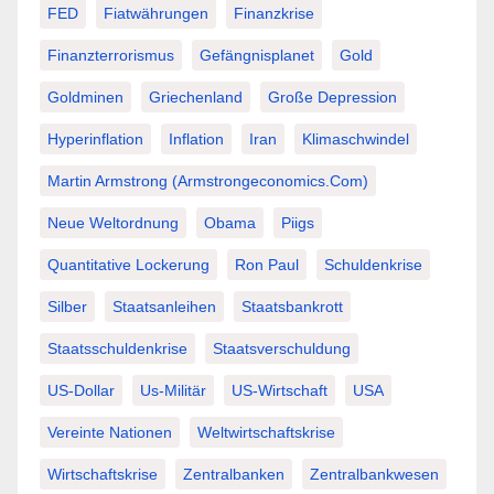
FED
Fiatwährungen
Finanzkrise
Finanzterrorismus
Gefängnisplanet
Gold
Goldminen
Griechenland
Große Depression
Hyperinflation
Inflation
Iran
Klimaschwindel
Martin Armstrong (Armstrongeconomics.com)
Neue Weltordnung
Obama
Piigs
Quantitative Lockerung
Ron Paul
Schuldenkrise
Silber
Staatsanleihen
Staatsbankrott
Staatsschuldenkrise
Staatsverschuldung
US-Dollar
Us-Militär
US-Wirtschaft
USA
Vereinte Nationen
Weltwirtschaftskrise
Wirtschaftskrise
Zentralbanken
Zentralbankwesen