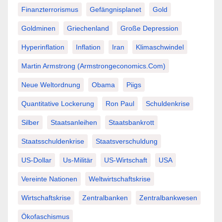
Finanzterrorismus
Gefängnisplanet
Gold
Goldminen
Griechenland
Große Depression
Hyperinflation
Inflation
Iran
Klimaschwindel
Martin Armstrong (Armstrongeconomics.com)
Neue Weltordnung
Obama
Piigs
Quantitative Lockerung
Ron Paul
Schuldenkrise
Silber
Staatsanleihen
Staatsbankrott
Staatsschuldenkrise
Staatsverschuldung
US-Dollar
Us-Militär
US-Wirtschaft
USA
Vereinte Nationen
Weltwirtschaftskrise
Wirtschaftskrise
Zentralbanken
Zentralbankwesen
Ökofaschismus