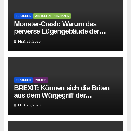
FEATURED
WIRTSCHAFT/FINANZEN
Monster-Crash: Warum das
perverse Lügengebäude der
Sozialisten in sich
FEB. 29, 2020
zusammenbricht!
FEATURED
POLITIK
BREXIT: Können sich die Briten
aus dem Würgegriff der
parasitären EU-Mafia befreien?
FEB. 25, 2020