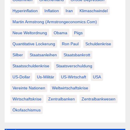
Hyperinflation
Inflation
Iran
Klimaschwindel
Martin Armstrong (Armstrongeconomics.com)
Neue Weltordnung
Obama
Piigs
Quantitative Lockerung
Ron Paul
Schuldenkrise
Silber
Staatsanleihen
Staatsbankrott
Staatsschuldenkrise
Staatsverschuldung
US-Dollar
Us-Militär
US-Wirtschaft
USA
Vereinte Nationen
Weltwirtschaftskrise
Wirtschaftskrise
Zentralbanken
Zentralbankwesen
Ökofaschismus