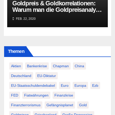
Goldpreis & Goldkorrelationen:
Warum man die Goldpreisanalyse
besser Profis überlässt!
FEB. 22, 2020
Themen
Aktien
Bankenkrise
Chapman
China
Deutschland
EU-Diktatur
EU-Staatsschuldendebakel
Euro
Europa
Ezb
FED
Fiatwährungen
Finanzkrise
Finanzterrorismus
Gefängnisplanet
Gold
Goldminen
Griechenland
Große Depression