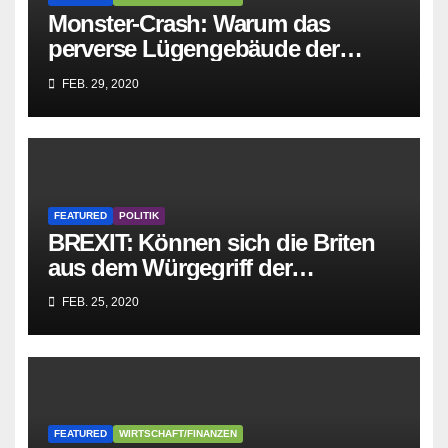
Monster-Crash: Warum das
perverse Lügengebäude der
Sozialisten in sich
FEB. 29, 2020
zusammenbricht!
FEATURED
POLITIK
BREXIT: Können sich die Briten
aus dem Würgegriff der
parasitären EU-Mafia befreien?
FEB. 25, 2020
FEATURED
WIRTSCHAFT/FINANZEN