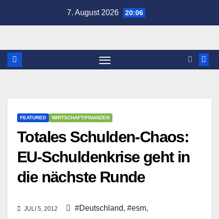
Zum
7. August 2026
20:06
Inhalt
springen
FEATURED
WIRTSCHAFT/FINANZEN
Totales Schulden-Chaos:
EU-Schuldenkrise geht in
die nächste Runde
#Deutschland
,
#esm
,
JULI 5, 2012