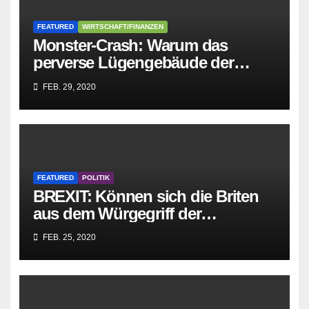
FEATURED
WIRTSCHAFT/FINANZEN
Monster-Crash: Warum das
perverse Lügengebäude der
Sozialisten in sich
FEB. 29, 2020
zusammenbricht!
FEATURED
POLITIK
BREXIT: Können sich die Briten
aus dem Würgegriff der
parasitären EU-Mafia befreien?
FEB. 25, 2020