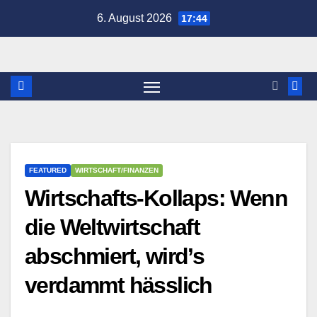
Zum
6. August 2026
17:44
Inhalt
springen
FEATURED
WIRTSCHAFT/FINANZEN
Wirtschafts-Kollaps: Wenn
die Weltwirtschaft
abschmiert, wird’s
verdammt hässlich