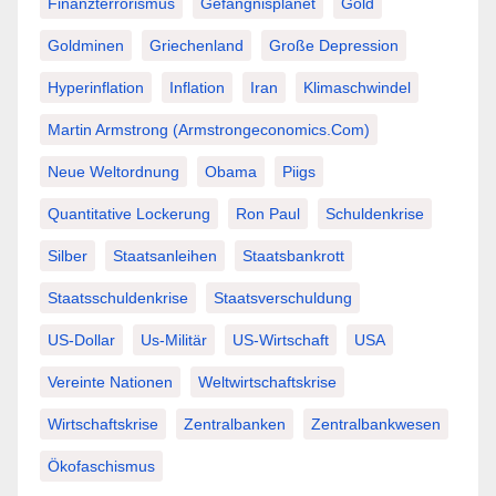
Finanzterrorismus
Gefängnisplanet
Gold
Goldminen
Griechenland
Große Depression
Hyperinflation
Inflation
Iran
Klimaschwindel
Martin Armstrong (Armstrongeconomics.com)
Neue Weltordnung
Obama
Piigs
Quantitative Lockerung
Ron Paul
Schuldenkrise
Silber
Staatsanleihen
Staatsbankrott
Staatsschuldenkrise
Staatsverschuldung
US-Dollar
Us-Militär
US-Wirtschaft
USA
Vereinte Nationen
Weltwirtschaftskrise
Wirtschaftskrise
Zentralbanken
Zentralbankwesen
Ökofaschismus