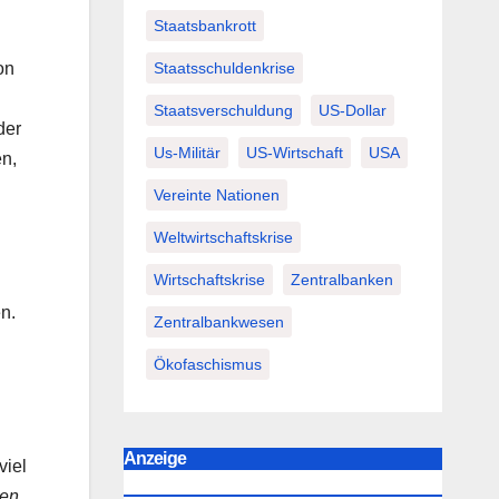
Staatsbankrott
Staatsschuldenkrise
on
Staatsverschuldung
US-Dollar
der
Us-Militär
US-Wirtschaft
USA
en,
Vereinte Nationen
Weltwirtschaftskrise
Wirtschaftskrise
Zentralbanken
n.
Zentralbankwesen
Ökofaschismus
Anzeige
viel
len