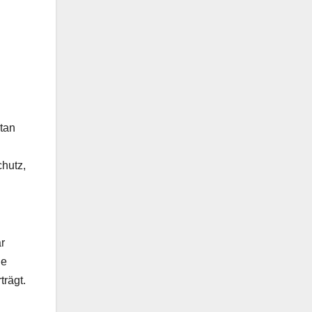
ntan
chutz,
r
he
trägt.