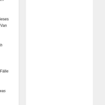
dieses
 Van
ch
Fälle
 was