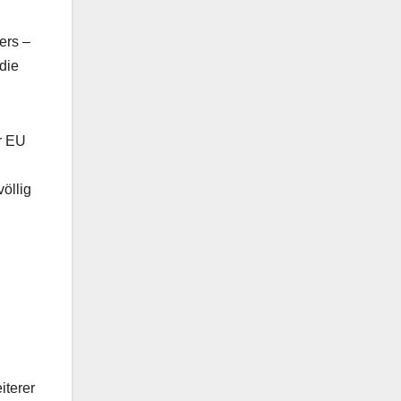
ers –
die
r EU
öllig
iterer