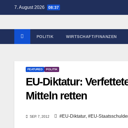
Zum
7. August 2026
08:37
Inhalt
springen
POLITIK
WIRTSCHAFT/FINANZEN
FEATURED
POLITIK
EU-Diktatur: Verfettet
Mitteln retten
#EU-Diktatur
,
#EU-Staatsschulde
SEP. 7, 2012