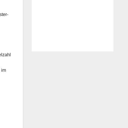
ter-
elzahl
 im