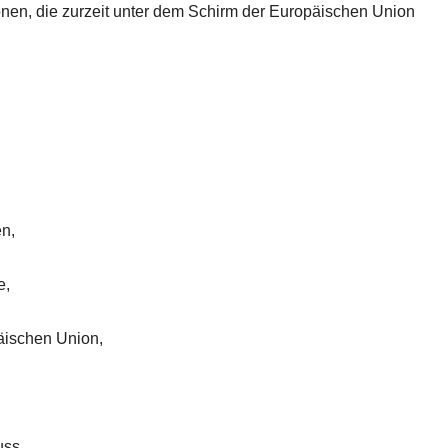
onen, die zurzeit unter dem Schirm der Europäischen Union
en,
e,
päischen Union,
uss,