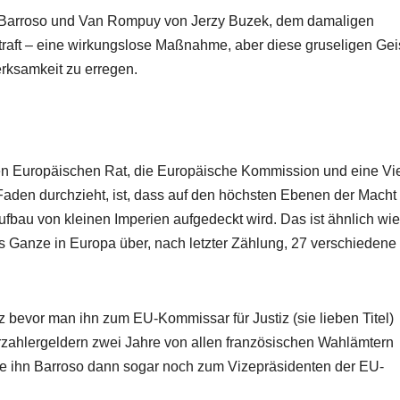
uf Barroso und Van Rompuy von Jerzy Buzek, dem damaligen
aft – eine wirkungslose Maßnahme, aber diese gruseligen Geis
erksamkeit zu erregen.
en Europäischen Rat, die Europäische Kommission und eine Vi
r Faden durchzieht, ist, dass auf den höchsten Ebenen der Macht
ufbau von kleinen Imperien aufgedeckt wird. Das ist ähnlich wie
 Ganze in Europa über, nach letzter Zählung, 27 verschiedene
z bevor man ihn zum EU-Kommissar für Justiz (sie lieben Titel)
rzahlergeldern zwei Jahre von allen französischen Wahlämtern
 ihn Barroso dann sogar noch zum Vizepräsidenten der EU-