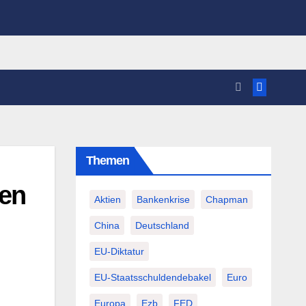
Themen
len
Aktien
Bankenkrise
Chapman
China
Deutschland
EU-Diktatur
EU-Staatsschuldendebakel
Euro
Europa
Ezb
FED