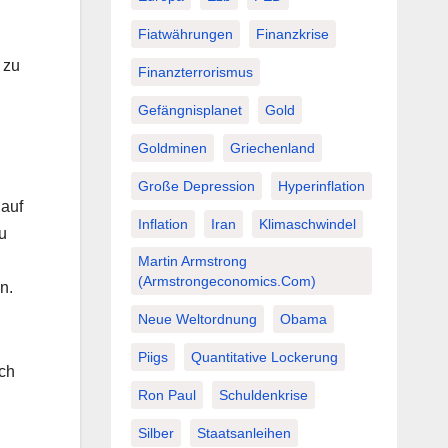
Fiatwährungen
Finanzkrise
 zu
Finanzterrorismus
Gefängnisplanet
Gold
Goldminen
Griechenland
Große Depression
Hyperinflation
 auf
Inflation
Iran
Klimaschwindel
u
Martin Armstrong
(Armstrongeconomics.com)
n.
Neue Weltordnung
Obama
Piigs
Quantitative Lockerung
ich
Ron Paul
Schuldenkrise
Silber
Staatsanleihen