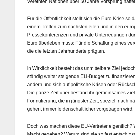
Vereinten Nationen über 50 Jahre Vorsprung hatten
Für die Öffentlichkeit stellt sich die Euro-Krise s
einem Treffen zum nächsten eilen und in den euro
Pressekonferenzen und private Unterredungen durc
Euro überleben muss: Für die Schaffung eines vere
die die letzten Jahrhunderte prägten.
In Wirklichkeit besteht das unmittelbare Ziel jedo
ständig weiter steigende EU-Budget zu finanzieren.
ändern und sich auf politische Krisen oder Rücks
Die ganze Zeit über bestand ihr gemeinsames Ziel
Formulierung, die in jüngster Zeit, speziell nach
gehen, immer leidenschaftlicher vorgetragen wird.
Doch was machen diese EU-Vertreter eigentlich? 
Macht gegeben? Warum sind sie so fest entschlosse