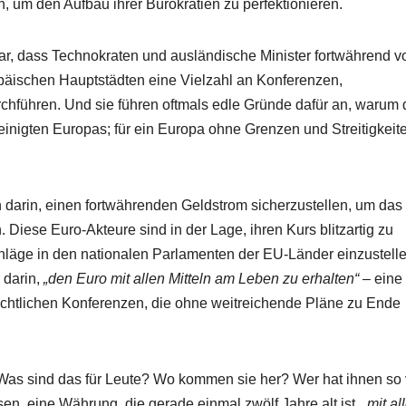
, um den Aufbau ihrer Bürokratien zu perfektionieren.
o dar, dass Technokraten und ausländische Minister fortwährend v
päischen Hauptstädten eine Vielzahl an Konferenzen,
hführen. Und sie führen oftmals edle Gründe dafür an, warum 
inigten Europas; für ein Europa ohne Grenzen und Streitigkeit
ch darin, einen fortwährenden Geldstrom sicherzustellen, um das
 Diese Euro-Akteure sind in der Lage, ihren Kurs blitzartig zu
chläge in den nationalen Parlamenten der EU-Länder einzustelle
 darin,
„den Euro mit allen Mitteln am Leben zu erhalten“
– eine
 nächtlichen Konferenzen, die ohne weitreichende Pläne zu Ende
Was sind das für Leute? Wo kommen sie her? Wer hat ihnen so 
n, eine Währung, die gerade einmal zwölf Jahre alt ist,
„mit al