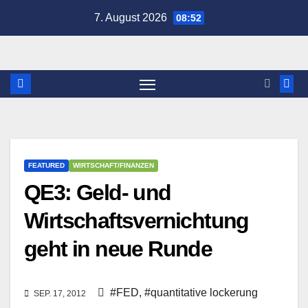
Zum
7. August 2026
08:52
Inhalt
springen
FEATURED
WIRTSCHAFT/FINANZEN
QE3: Geld- und
Wirtschaftsvernichtung
geht in neue Runde
#FED
,
#quantitative lockerung
SEP. 17, 2012