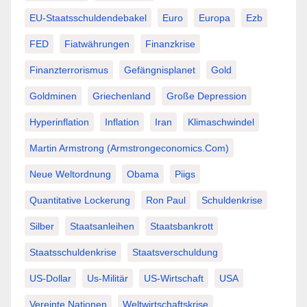
EU-Staatsschuldendebakel
Euro
Europa
Ezb
FED
Fiatwährungen
Finanzkrise
Finanzterrorismus
Gefängnisplanet
Gold
Goldminen
Griechenland
Große Depression
Hyperinflation
Inflation
Iran
Klimaschwindel
Martin Armstrong (Armstrongeconomics.com)
Neue Weltordnung
Obama
Piigs
Quantitative Lockerung
Ron Paul
Schuldenkrise
Silber
Staatsanleihen
Staatsbankrott
Staatsschuldenkrise
Staatsverschuldung
US-Dollar
Us-Militär
US-Wirtschaft
USA
Vereinte Nationen
Weltwirtschaftskrise