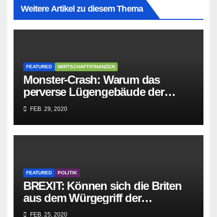
Weitere Artikel zu diesem Thema
FEATURED
WIRTSCHAFT/FINANZEN
Monster-Crash: Warum das
perverse Lügengebäude der
Sozialisten in sich
FEB. 29, 2020
zusammenbricht!
FEATURED
POLITIK
BREXIT: Können sich die Briten
aus dem Würgegriff der
parasitären EU-Mafia befreien?
FEB. 25, 2020