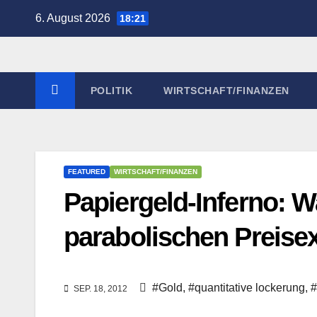
Zum
6. August 2026
18:21
Inhalt
springen
POLITIK
WIRTSCHAFT/FINANZEN
FEATURED
WIRTSCHAFT/FINANZEN
Papiergeld-Inferno: 
parabolischen Preis
#Gold
,
#quantitative lockerung
,
#
SEP. 18, 2012