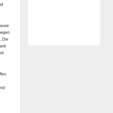
nd
Pause
ngegen
. Die
bank
ed
fen.
end