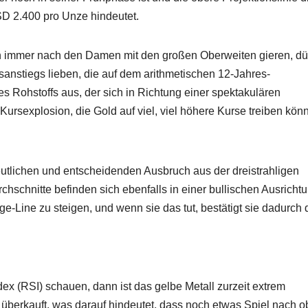
SD 2.400 pro Unze hindeutet.
uen immer nach den Damen mit den großen Oberweiten gieren, dü
sanstiegs lieben, die auf dem arithmetischen 12-Jahres-
nes Rohstoffs aus, der sich in Richtung einer spektakulären
ursexplosion, die Gold auf viel, viel höhere Kurse treiben könn
eutlichen und entscheidenden Ausbruch aus der dreistrahligen
hschnitte befinden sich ebenfalls in einer bullischen Ausrichtu
ge-Line zu steigen, und wenn sie das tut, bestätigt sie dadurch
dex (RSI) schauen, dann ist das gelbe Metall zurzeit extrem
 überkauft, was darauf hindeutet, dass noch etwas Spiel nach 