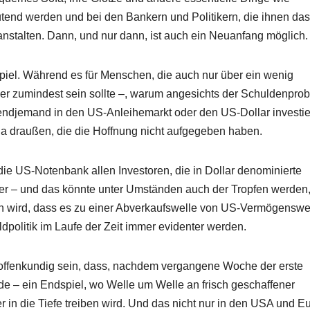
end werden und bei den Bankern und Politikern, die ihnen das
nstalten. Dann, und nur dann, ist auch ein Neuanfang möglich.
Spiel. Während es für Menschen, die auch nur über ein wenig
oder zumindest sein sollte –, warum angesichts der Schuldenpro
rgendjemand in den US-Anleihemarkt oder den US-Dollar investi
da draußen, die die Hoffnung nicht aufgegeben haben.
e US-Notenbank allen Investoren, die in Dollar denominierte
er – und das könnte unter Umständen auch der Tropfen werden,
n wird, dass es zu einer Abverkaufswelle von US-Vermögenswe
politik im Laufe der Zeit immer evidenter werden.
ch offenkundig sein, dass, nachdem vergangene Woche der erste
rde – ein Endspiel, wo Welle um Welle an frisch geschaffener
in die Tiefe treiben wird. Und das nicht nur in den USA und E