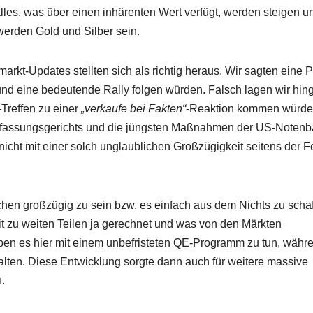
alles, was über einen inhärenten Wert verfügt, werden steigen u
werden Gold und Silber sein.
arkt-Updates stellten sich als richtig heraus. Wir sagten eine 
 und eine bedeutende Rally folgen würden. Falsch lagen wir hi
Treffen zu einer
„verkaufe bei Fakten“
-Reaktion kommen würde
erfassungsgerichts und die jüngsten Maßnahmen der US-Noten
icht mit einer solch unglaublichen Großzügigkeit seitens der F
chen großzügig zu sein bzw. es einfach aus dem Nichts zu schaf
 zu weiten Teilen ja gerechnet und was von den Märkten
ben es hier mit einem unbefristeten QE-Programm zu tun, währ
 halten. Diese Entwicklung sorgte dann auch für weitere massive
.