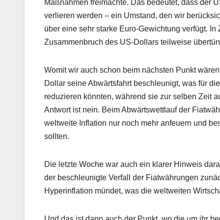
Maßnahmen freimachte. Das bedeutet, dass der US-
verlieren werden – ein Umstand, den wir berücks
über eine sehr starke Euro-Gewichtung verfügt. In
Zusammenbruch des US-Dollars teilweise übertü
Womit wir auch schon beim nächsten Punkt wären: 
Dollar seine Abwärtsfahrt beschleunigt, was für di
reduzieren könnten, während sie zur selben Zeit a
Antwort ist nein. Beim Abwärtswettlauf der Fiatw
weltweite Inflation nur noch mehr anfeuern und b
sollten.
Die letzte Woche war auch ein klarer Hinweis dara
der beschleunigte Verfall der Fiatwährungen zunäch
Hyperinflation mündet, was die weltweiten Wirtsch
Und das ist dann auch der Punkt, wo die um ihr b