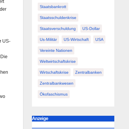
rt
Staatsbankrott
der
Staatsschuldenkrise
Staatsverschuldung
US-Dollar
Us-Militär
US-Wirtschaft
USA
r US-
Vereinte Nationen
 Die
Weltwirtschaftskrise
chen
Wirtschaftskrise
Zentralbanken
Zentralbankwesen
Ökofaschismus
 wo
Anzeige