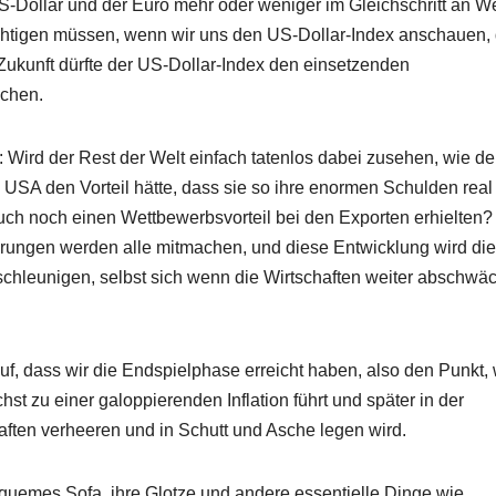
Dollar und der Euro mehr oder weniger im Gleichschritt an We
ichtigen müssen, wenn wir uns den US-Dollar-Index anschauen, 
 Zukunft dürfte der US-Dollar-Index den einsetzenden
nchen.
Wird der Rest der Welt einfach tatenlos dabei zusehen, wie de
e USA den Vorteil hätte, dass sie so ihre enormen Schulden real
uch noch einen Wettbewerbsvorteil bei den Exporten erhielten?
ährungen werden alle mitmachen, und diese Entwicklung wird die
eschleunigen, selbst sich wenn die Wirtschaften weiter abschwä
uf, dass wir die Endspielphase erreicht haben, also den Punkt,
st zu einer galoppierenden Inflation führt und später in der
aften verheeren und in Schutt und Asche legen wird.
equemes Sofa, ihre Glotze und andere essentielle Dinge wie