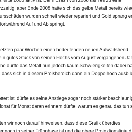
it Mitte 2005 aktiv ist. Beim Crash von 2008 kam es zu einer
zeitig, aber Ende 2008 hatte sich das gelbe Metall bereits wie
Kursschäden wurden schnell wieder repariert und Gold sprang e
fortwährend Auf und Ab springt.
n letzten paar Wochen einen bedeutenden neuen Aufwärtstrend
ch ein gutes Stück von seinen Hochs vom August vergangenen Ja
oche dürfte das Metall nun jedoch kaum Schwierigkeiten dabei h
 dass sich in diesem Preisbereich dann ein Doppelhoch ausbi
tert ist, dürfte es seine Anstiege sogar noch stärker beschleuni
nat für Monat daran erinnern dürfte, warum es genau das tun so
en wir noch darauf hinweisen, dass diese Grafik überdies
r noch in seiner Frühphase ist und die obere Projektionslinie 