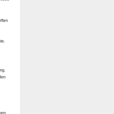
rften
te.
ng.
 den
oben