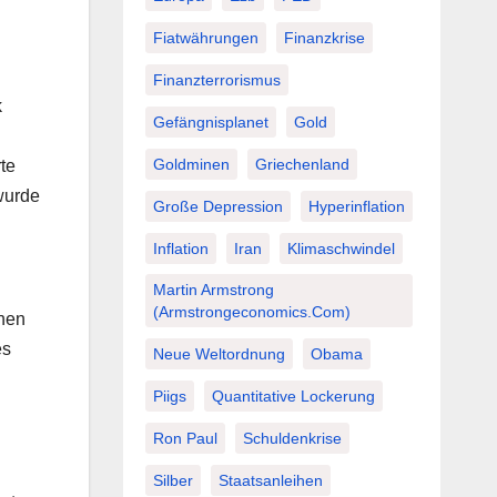
Fiatwährungen
Finanzkrise
Finanzterrorismus
k
Gefängnisplanet
Gold
Goldminen
Griechenland
te
 wurde
Große Depression
Hyperinflation
Inflation
Iran
Klimaschwindel
Martin Armstrong
(Armstrongeconomics.com)
chen
es
Neue Weltordnung
Obama
Piigs
Quantitative Lockerung
Ron Paul
Schuldenkrise
Silber
Staatsanleihen