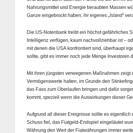
Nahrungsmittel und Energie beraubten Massen wüt
Ganze eingebrockt haben, ihr eigenes
„Island“
vera
Die US-Notenbank treibt ein höchst gefährliches 
Intelligenz verfügen, kaum nachvollziehbar ist – 
mit denen die USA konfrontiert sind, überhaupt i
sollte, gibt es immer noch jede Menge Investoren 
Mit ihren jüngsten verwegenen Maßnahmen zeigt di
Vermögenswerte halten, im Grunde den Stinkefing
das Fass zum Überlaufen bringen und dafür sorge
kommt, speziell wenn die Auswirkungen dieser Geld
Aufgrund all dieser Ereignisse sollte es eigentli
Schuss fiel, das Fiatgeld-Endspiel eingeläutet wu
Währung den Wert der Fiatwährungen immer weiter 