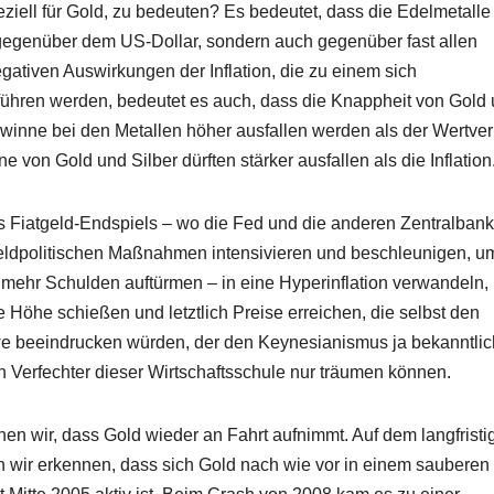
eziell für Gold, zu bedeuten? Es bedeutet, dass die Edelmetalle
 gegenüber dem US-Dollar, sondern auch gegenüber fast allen
iven Auswirkungen der Inflation, die zu einem sich
ühren werden, bedeutet es auch, dass die Knappheit von Gold
gewinne bei den Metallen höher ausfallen werden als der Wertver
on Gold und Silber dürften stärker ausfallen als die Inflation
 des Fiatgeld-Endspiels – wo die Fed und die anderen Zentralban
n geldpolitischen Maßnahmen intensivieren und beschleunigen, u
ehr Schulden auftürmen – in eine Hyperinflation verwandeln,
e Höhe schießen und letztlich Preise erreichen, die selbst den
beeindrucken würden, der den Keynesianismus ja bekanntlic
n Verfechter dieser Wirtschaftsschule nur träumen können.
hen wir, dass Gold wieder an Fahrt aufnimmt. Auf dem langfristi
n wir erkennen, dass sich Gold nach wie vor in einem sauberen