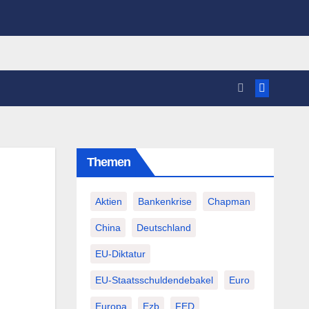
Themen
Aktien
Bankenkrise
Chapman
China
Deutschland
EU-Diktatur
EU-Staatsschuldendebakel
Euro
Europa
Ezb
FED