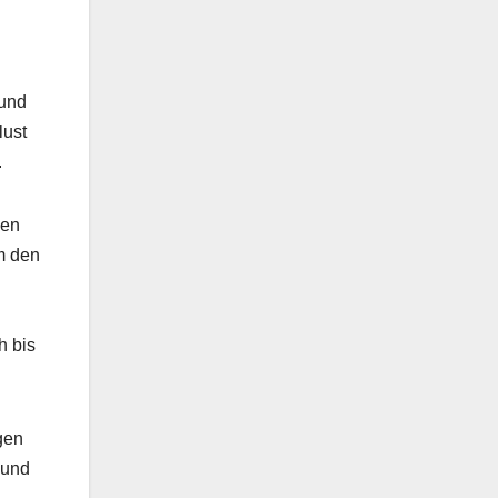
 und
lust
.
ken
m den
h bis
gen
 und