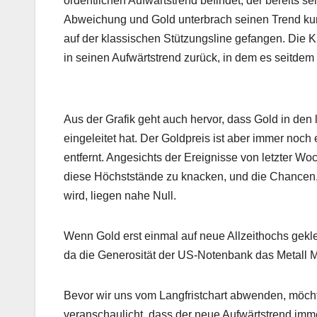
ordentlichen Aufwärtstrend befindet, der bereits se
Abweichung und Gold unterbrach seinen Trend kurz
auf der klassischen Stützungsline gefangen. Die 
in seinen Aufwärtstrend zurück, in dem es seitdem 
Aus der Grafik geht auch hervor, dass Gold in de
eingeleitet hat. Der Goldpreis ist aber immer no
entfernt. Angesichts der Ereignisse von letzter W
diese Höchststände zu knacken, und die Chancen,
wird, liegen nahe Null.
Wenn Gold erst einmal auf neue Allzeithochs geklet
da die Generosität der US-Notenbank das Metall Mo
Bevor wir uns vom Langfristchart abwenden, möcht
veranschaulicht, dass der neue Aufwärtstrend imme