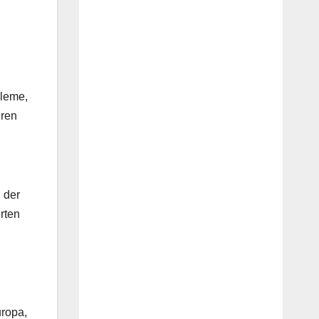
bleme,
eren
 der
rten
uropa,