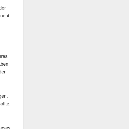
der
rneut
hres
aben,
lden
gen,
llte.
dieses