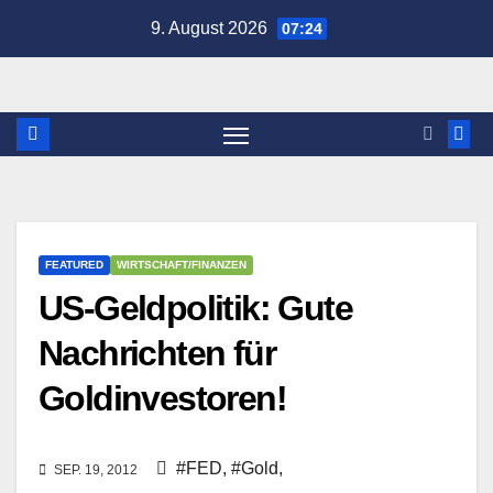
Zum
9. August 2026
07:24
Inhalt
springen
FEATURED
WIRTSCHAFT/FINANZEN
US-Geldpolitik: Gute
Nachrichten für
Goldinvestoren!
#FED
,
#Gold
,
SEP. 19, 2012