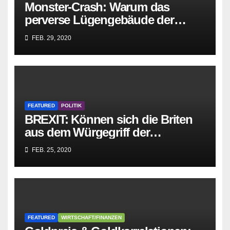
Monster-Crash: Warum das
perverse Lügengebäude der
Sozialisten in sich
FEB. 29, 2020
zusammenbricht!
FEATURED
POLITIK
BREXIT: Können sich die Briten
aus dem Würgegriff der
parasitären EU-Mafia befreien?
FEB. 25, 2020
FEATURED
WIRTSCHAFT/FINANZEN