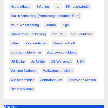
Hyperinflation
Inflation
Iran
Klimaschwindel
Martin Armstrong (Armstrongeconomics.com)
Neue Weltordnung
Obama
Piigs
Quantitative Lockerung
Ron Paul
Schuldenkrise
Silber
Staatsanleihen
Staatsbankrott
Staatsschuldenkrise
Staatsverschuldung
US-Dollar
Us-Militär
US-Wirtschaft
USA
Vereinte Nationen
Weltwirtschaftskrise
Wirtschaftskrise
Zentralbanken
Zentralbankwesen
Ökofaschismus
Anzeige