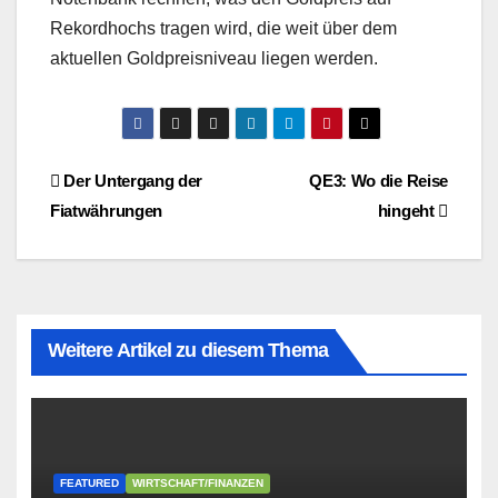
Rekordhochs tragen wird, die weit über dem
aktuellen Goldpreisniveau liegen werden.
Beitragsnavigation
Der Untergang der
QE3: Wo die Reise
Fiatwährungen
hingeht
Weitere Artikel zu diesem Thema
FEATURED
WIRTSCHAFT/FINANZEN