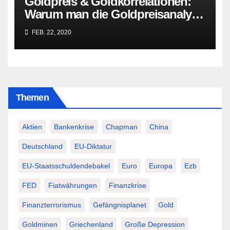
Goldpreis & Goldkorrelationen:
Warum man die Goldpreisanalyse
besser Profis überlässt!
FEB. 22, 2020
Themen
Aktien
Bankenkrise
Chapman
China
Deutschland
EU-Diktatur
EU-Staatsschuldendebakel
Euro
Europa
Ezb
FED
Fiatwährungen
Finanzkrise
Finanzterrorismus
Gefängnisplanet
Gold
Goldminen
Griechenland
Große Depression