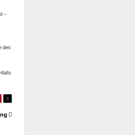
t –
e des
falls
ung