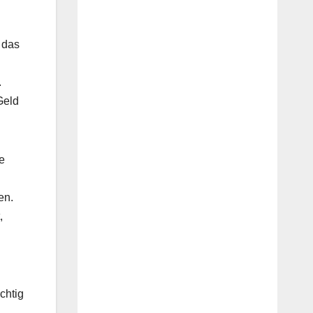
 das
.
Geld
ne
en.
,
chtig