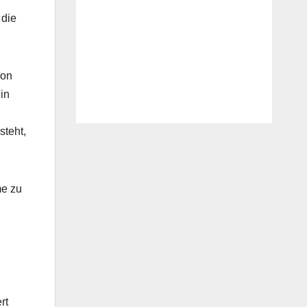
 die
von
in
steht,
me zu
rt