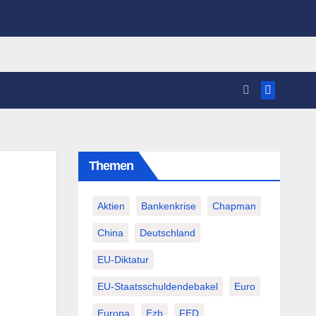
Themen
Aktien
Bankenkrise
Chapman
China
Deutschland
EU-Diktatur
EU-Staatsschuldendebakel
Euro
Europa
Ezb
FED