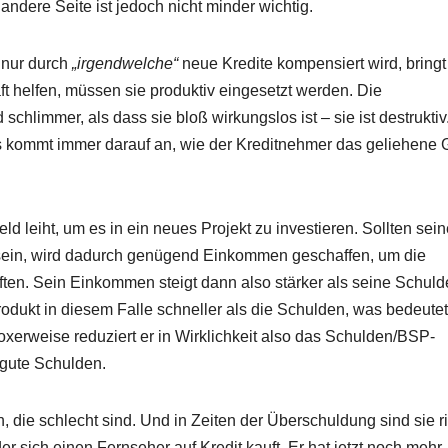
 andere Seite ist jedoch nicht minder wichtig.
nur durch
„irgendwelche“
neue Kredite kompensiert wird, bringt
ft helfen, müssen sie produktiv eingesetzt werden. Die
chlimmer, als dass sie bloß wirkungslos ist – sie ist destruktiv
s kommt immer darauf an, wie der Kreditnehmer das geliehene 
ld leiht, um es in ein neues Projekt zu investieren. Sollten sei
t sein, wird dadurch genügend Einkommen geschaffen, um die
en. Sein Einkommen steigt dann also stärker als seine Schuld
rodukt in diesem Falle schneller als die Schulden, was bedeutet
xerweise reduziert er in Wirklichkeit also das Schulden/BSP-
 gute Schulden.
 die schlecht sind. Und in Zeiten der Überschuldung sind sie ri
r sich einen Fernseher auf Kredit kauft. Er hat jetzt noch mehr