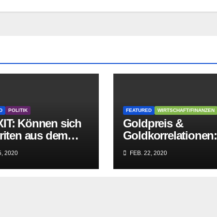
D
POLITIK
FEATURED
WIRTSCHAFT/FINANZEN
IT: Können sich
Goldpreis &
riten aus dem
Goldkorrelationen
griff der
Warum man die
, 2020
FEB. 22, 2020
itären EU-Mafia
Goldpreisanalyse
ien?
besser Profis
überlässt!