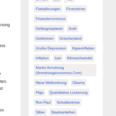
Fiatwährungen
Finanzkrise
Finanzterrorismus
einung
Gefängnisplanet
Gold
Goldminen
Griechenland
nis
Große Depression
Hyperinflation
Inflation
Iran
Klimaschwindel
Martin Armstrong
(Armstrongeconomics.com)
P
ten.
Neue Weltordnung
Obama
st
Piigs
Quantitative Lockerung
Ron Paul
Schuldenkrise
um
Silber
Staatsanleihen