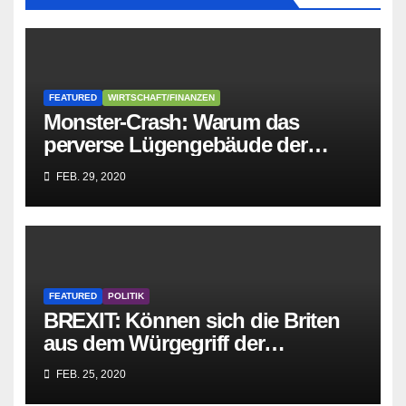
FEATURED
WIRTSCHAFT/FINANZEN
Monster-Crash: Warum das
perverse Lügengebäude der
Sozialisten in sich
FEB. 29, 2020
zusammenbricht!
FEATURED
POLITIK
BREXIT: Können sich die Briten
aus dem Würgegriff der
parasitären EU-Mafia befreien?
FEB. 25, 2020