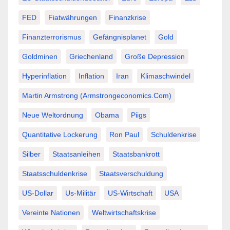
FED
Fiatwährungen
Finanzkrise
Finanzterrorismus
Gefängnisplanet
Gold
Goldminen
Griechenland
Große Depression
Hyperinflation
Inflation
Iran
Klimaschwindel
Martin Armstrong (Armstrongeconomics.com)
Neue Weltordnung
Obama
Piigs
Quantitative Lockerung
Ron Paul
Schuldenkrise
Silber
Staatsanleihen
Staatsbankrott
Staatsschuldenkrise
Staatsverschuldung
US-Dollar
Us-Militär
US-Wirtschaft
USA
Vereinte Nationen
Weltwirtschaftskrise