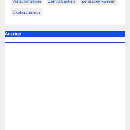
Wirtschaftskrise
Zentralbanken
Zentralbankwesen
Ökofaschismus
Anzeige