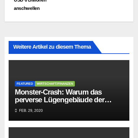
anschwellen
Weitere Artikel zu diesem Thema
FEATURED
WIRTSCHAFT/FINANZEN
Monster-Crash: Warum das
perverse Lügengebäude der
Sozialisten in sich
FEB. 29, 2020
zusammenbricht!