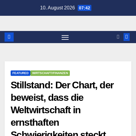
Zum
10. August 2026
07:42
Inhalt
springen
FEATURED
WIRTSCHAFT/FINANZEN
Stillstand: Der Chart, der
beweist, dass die
Weltwirtschaft in
ernsthaften
Schwierigkeiten steckt