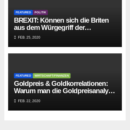
FEATURED
POLITIK
BREXIT: Können sich die Briten
aus dem Würgegriff der
parasitären EU-Mafia befreien?
FEB. 25, 2020
FEATURED
WIRTSCHAFT/FINANZEN
Goldpreis & Goldkorrelationen:
Warum man die Goldpreisanalyse
besser Profis überlässt!
FEB. 22, 2020