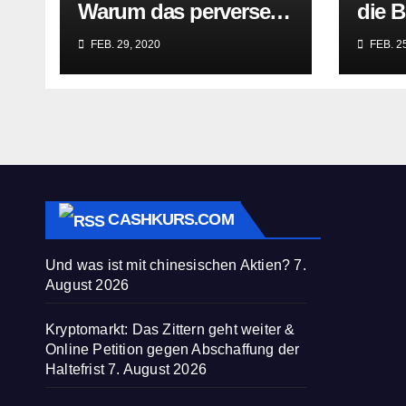
Warum das perverse
die B
Lügengebäude der
Würge
FEB. 29, 2020
FEB. 25
Sozialisten in sich
paras
zusammenbricht!
befre
CASHKURS.COM
Und was ist mit chinesischen Aktien?
7.
August 2026
Kryptomarkt: Das Zittern geht weiter &
Online Petition gegen Abschaffung der
Haltefrist
7. August 2026