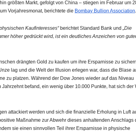
hin größten Markt, gefolgt von China – stiegen im Februar um 2
um Vorjahresmonat, berichtete die
Bombay Bullion Association
 physischen Kaufinteresses“
berichtet Standard Bank und
„Die
er höher gedrückt wird, ist ein deutliches Anzeichen von gute
enschen drängten Gold zu kaufen um ihre Ersparnisse zu sicher
nze lag und die Welt der Illusion erlegen war, dass die Blase 
hne zu platzen. Während der Dow Jones wieder auf das Niveau
 Jahrzehnt befand, ein wenig über 10.000 Punkte, hat sich der 
attackiert werden und sich die finanzielle Erholung in Luft au
e positive Maßnahme zur Abwehr dieses anhaltenden Anschlags 
ndem sie einen sinnvollen Teil ihrer Ersparnisse in physische