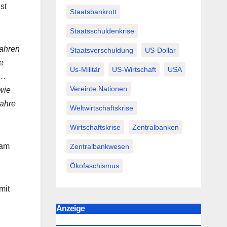
st
Staatsbankrott
Staatsschuldenkrise
Jahren
Staatsverschuldung
US-Dollar
e
Us-Militär
US-Wirtschaft
USA
n…
Vereinte Nationen
wie
Jahre
Weltwirtschaftskrise
Wirtschaftskrise
Zentralbanken
 am
Zentralbankwesen
Ökofaschismus
mit
Anzeige