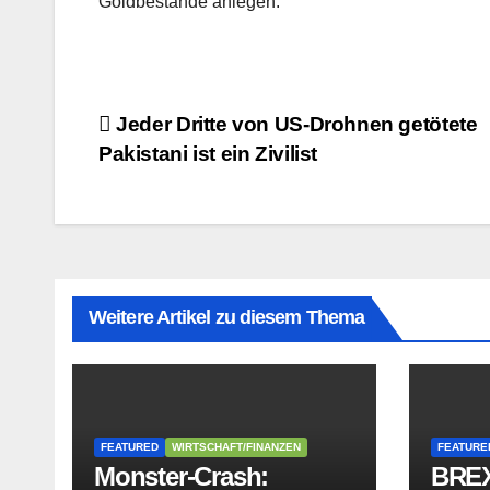
Goldbestände anlegen.
Beitragsnavigation
Jeder Dritte von US-Drohnen getötete
Pakistani ist ein Zivilist
Weitere Artikel zu diesem Thema
FEATURED
WIRTSCHAFT/FINANZEN
FEATURE
Monster-Crash:
BREX