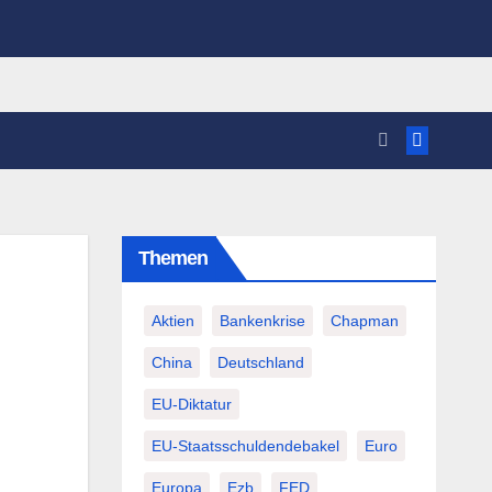
Themen
Aktien
Bankenkrise
Chapman
China
Deutschland
EU-Diktatur
EU-Staatsschuldendebakel
Euro
Europa
Ezb
FED