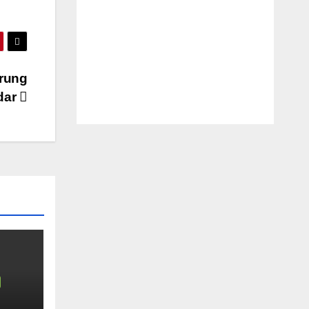
rung
 dar