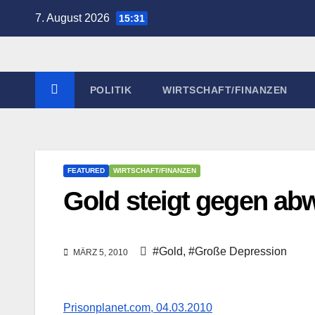
Zum
7. August 2026
15:31
Inhalt
springen
POLITIK
WIRTSCHAFT/FINANZEN
FEATURED
WIRTSCHAFT/FINANZEN
Gold steigt gegen a
#Gold
,
#Große Depression
MÄRZ 5, 2010
Prisonplanet.com, 04.03.2010