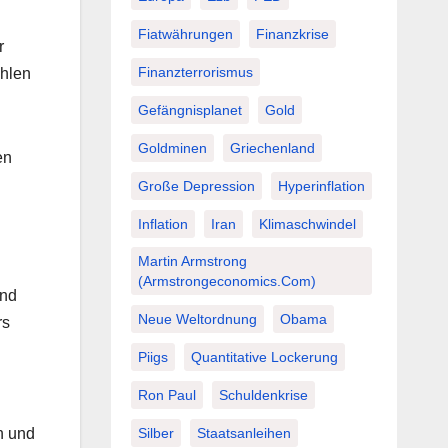
Fiatwährungen
Finanzkrise
r
Finanzterrorismus
ohlen
Gefängnisplanet
Gold
Goldminen
Griechenland
en
Große Depression
Hyperinflation
Inflation
Iran
Klimaschwindel
Martin Armstrong
(Armstrongeconomics.com)
und
Neue Weltordnung
Obama
rs
Piigs
Quantitative Lockerung
Ron Paul
Schuldenkrise
Silber
Staatsanleihen
n und