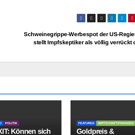
Schweinegrippe-Werbespot der US-Regie
stellt Impfskeptiker als völlig verrückt
D
POLITIK
FEATURED
WIRTSCHAFT/FINANZEN
IT: Können sich
Goldpreis &