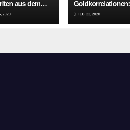
riten aus dem
Goldkorrelationen
griff der
Warum man die
, 2020
FEB. 22, 2020
itären EU-Mafia
Goldpreisanalyse
ien?
besser Profis
überlässt!