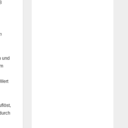
8
.
n
n und
am
Wert
flöst,
durch