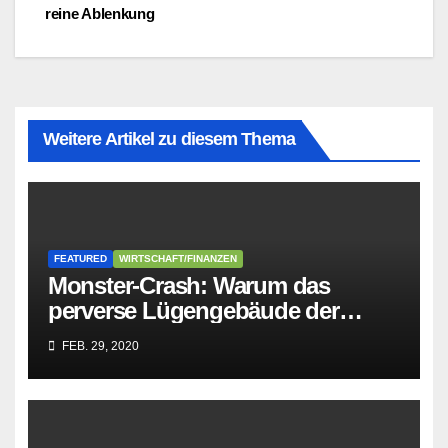
reine Ablenkung
Weitere Artikel zu diesem Thema
FEATURED
WIRTSCHAFT/FINANZEN
Monster-Crash: Warum das
perverse Lügengebäude der
Sozialisten in sich
FEB. 29, 2020
zusammenbricht!