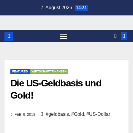
Zum
7. August 2026
14:31
Inhalt
springen
FEATURED
WIRTSCHAFT/FINANZEN
Die US-Geldbasis und
Gold!
#geldbasis
,
#Gold
,
#US-Dollar
FEB. 9, 2013