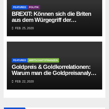
FEATURED
POLITIK
BREXIT: Können sich die Briten
aus dem Würgegriff der
parasitären EU-Mafia befreien?
FEB. 25, 2020
FEATURED
WIRTSCHAFT/FINANZEN
Goldpreis & Goldkorrelationen:
Warum man die Goldpreisanalyse
besser Profis überlässt!
FEB. 22, 2020