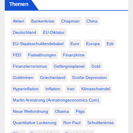
Themen
Aktien
Bankenkrise
Chapman
China
Deutschland
EU-Diktatur
EU-Staatsschuldendebakel
Euro
Europa
Ezb
FED
Fiatwährungen
Finanzkrise
Finanzterrorismus
Gefängnisplanet
Gold
Goldminen
Griechenland
Große Depression
Hyperinflation
Inflation
Iran
Klimaschwindel
Martin Armstrong (Armstrongeconomics.com)
Neue Weltordnung
Obama
Piigs
Quantitative Lockerung
Ron Paul
Schuldenkrise