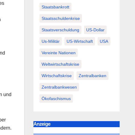
es
Staatsbankrott
Staatsschuldenkrise
m
Staatsverschuldung
US-Dollar
Us-Militär
US-Wirtschaft
USA
Vereinte Nationen
und
Weltwirtschaftskrise
Wirtschaftskrise
Zentralbanken
Zentralbankwesen
en und
Ökofaschismus
ber
Anzeige
ndern.