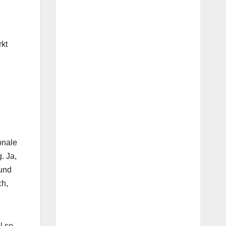
rkt
onale
. Ja,
 und
ch,
l so