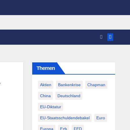
Themen
Aktien
Bankenkrise
Chapman
China
Deutschland
EU-Diktatur
EU-Staatsschuldendebakel
Euro
Europa
Ezb
FED