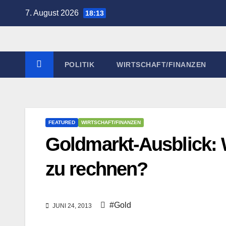
Zum
7. August 2026
18:13
Inhalt
springen
POLITIK
WIRTSCHAFT/FINANZEN
FEATURED
WIRTSCHAFT/FINANZEN
Goldmarkt-Ausblick: 
zu rechnen?
#Gold
JUNI 24, 2013