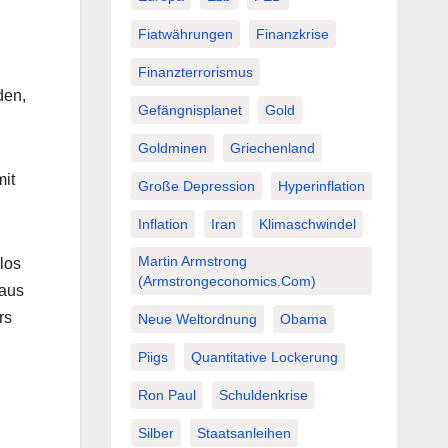
Fiatwährungen
Finanzkrise
Finanzterrorismus
den,
Gefängnisplanet
Gold
Goldminen
Griechenland
mit
Große Depression
Hyperinflation
Inflation
Iran
Klimaschwindel
Martin Armstrong
los
(Armstrongeconomics.com)
haus
rs
Neue Weltordnung
Obama
Piigs
Quantitative Lockerung
Ron Paul
Schuldenkrise
Silber
Staatsanleihen