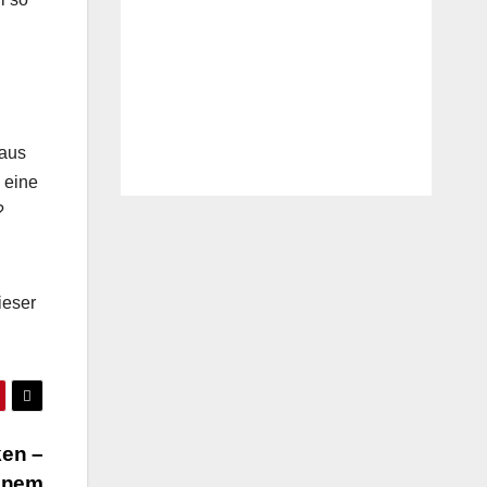
.
 aus
 eine
?
ieser
ken –
einem