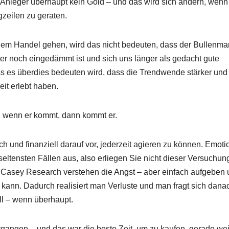
S-Anleger überhaupt kein Gold – und das wird sich ändern, wenn
gzeilen zu geraten.
dem Handel gehen, wird das nicht bedeuten, dass der Bullenma
mmer noch eingedämmt ist und sich uns länger als gedacht gute
ss es überdies bedeuten wird, dass die Trendwende stärker und
eit erlebt haben.
; wenn er kommt, dann kommt er.
ch und finanziell darauf vor, jederzeit agieren zu können. Emoti
eltensten Fällen aus, also erliegen Sie nicht dieser Versuchung
ei Casey Research verstehen die Angst – aber einfach aufgeben
 kann. Dadurch realisiert man Verluste und man fragt sich dana
ll – wenn überhaupt.
gangen – und das war die beste Zeit, um zu kaufen, gerade wei