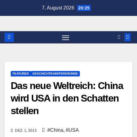
Zum
7. August 2026
20:25
Inhalt
springen
FEATURED
GESCHICHTE/HINTERGRÜNDE
Das neue Weltreich: China
wird USA in den Schatten
stellen
#China
,
#USA
DEZ. 1, 2013