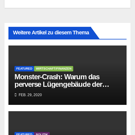
Weitere Artikel zu diesem Thema
FEATURED
WIRTSCHAFT/FINANZEN
Monster-Crash: Warum das
perverse Lügengebäude der
Sozialisten in sich
FEB. 29, 2020
zusammenbricht!
FEATURED
POLITIK