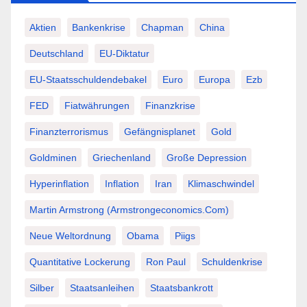
Aktien
Bankenkrise
Chapman
China
Deutschland
EU-Diktatur
EU-Staatsschuldendebakel
Euro
Europa
Ezb
FED
Fiatwährungen
Finanzkrise
Finanzterrorismus
Gefängnisplanet
Gold
Goldminen
Griechenland
Große Depression
Hyperinflation
Inflation
Iran
Klimaschwindel
Martin Armstrong (Armstrongeconomics.com)
Neue Weltordnung
Obama
Piigs
Quantitative Lockerung
Ron Paul
Schuldenkrise
Silber
Staatsanleihen
Staatsbankrott