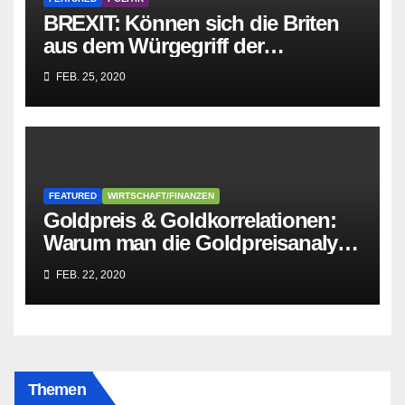
BREXIT: Können sich die Briten
aus dem Würgegriff der
parasitären EU-Mafia befreien?
FEB. 25, 2020
FEATURED
WIRTSCHAFT/FINANZEN
Goldpreis & Goldkorrelationen:
Warum man die Goldpreisanalyse
besser Profis überlässt!
FEB. 22, 2020
Themen