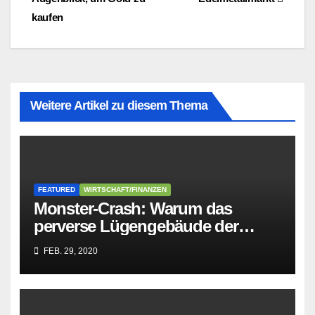
kaufen
Weitere Artikel zu diesem Thema
FEATURED
WIRTSCHAFT/FINANZEN
Monster-Crash: Warum das
perverse Lügengebäude der
Sozialisten in sich
FEB. 29, 2020
zusammenbricht!