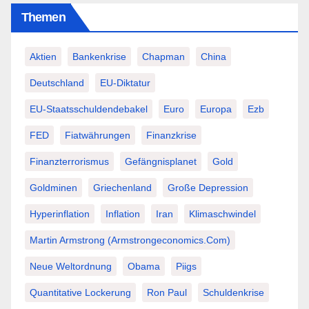
Themen
Aktien
Bankenkrise
Chapman
China
Deutschland
EU-Diktatur
EU-Staatsschuldendebakel
Euro
Europa
Ezb
FED
Fiatwährungen
Finanzkrise
Finanzterrorismus
Gefängnisplanet
Gold
Goldminen
Griechenland
Große Depression
Hyperinflation
Inflation
Iran
Klimaschwindel
Martin Armstrong (Armstrongeconomics.com)
Neue Weltordnung
Obama
Piigs
Quantitative Lockerung
Ron Paul
Schuldenkrise