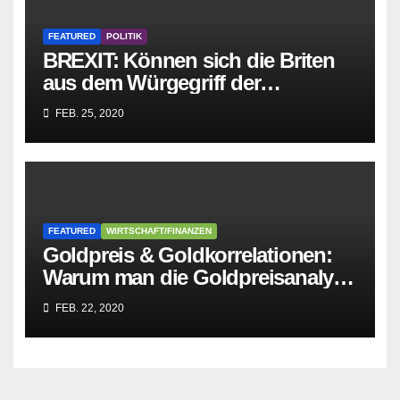
FEATURED
POLITIK
BREXIT: Können sich die Briten
aus dem Würgegriff der
parasitären EU-Mafia befreien?
FEB. 25, 2020
FEATURED
WIRTSCHAFT/FINANZEN
Goldpreis & Goldkorrelationen:
Warum man die Goldpreisanalyse
besser Profis überlässt!
FEB. 22, 2020