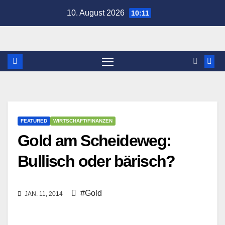
Zum
10. August 2026
10:11
Inhalt
springen
FEATURED
WIRTSCHAFT/FINANZEN
Gold am Scheideweg:
Bullisch oder bärisch?
#Gold
JAN. 11, 2014