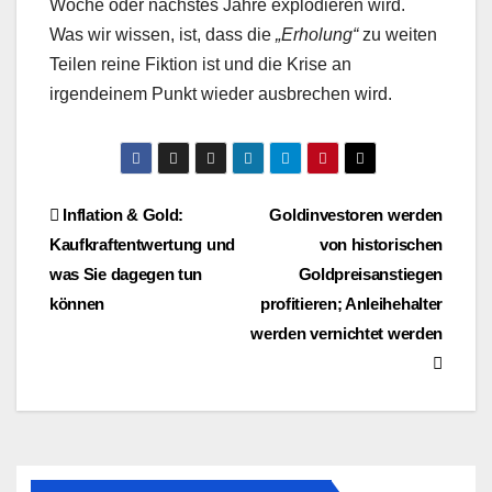
Woche oder nächstes Jahre explodieren wird.
Was wir wissen, ist, dass die
„Erholung“
zu weiten
Teilen reine Fiktion ist und die Krise an
irgendeinem Punkt wieder ausbrechen wird.
Beitragsnavigation
Inflation & Gold:
Goldinvestoren werden
Kaufkraftentwertung und
von historischen
was Sie dagegen tun
Goldpreisanstiegen
können
profitieren; Anleihehalter
werden vernichtet werden