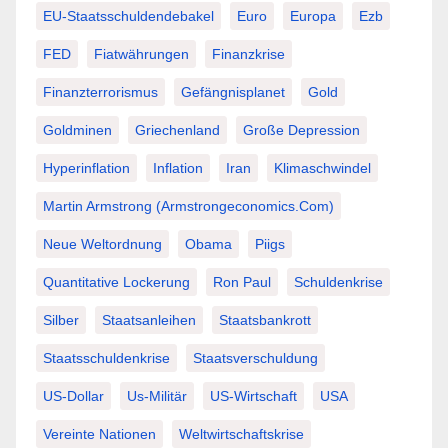
EU-Staatsschuldendebakel
Euro
Europa
Ezb
FED
Fiatwährungen
Finanzkrise
Finanzterrorismus
Gefängnisplanet
Gold
Goldminen
Griechenland
Große Depression
Hyperinflation
Inflation
Iran
Klimaschwindel
Martin Armstrong (Armstrongeconomics.com)
Neue Weltordnung
Obama
Piigs
Quantitative Lockerung
Ron Paul
Schuldenkrise
Silber
Staatsanleihen
Staatsbankrott
Staatsschuldenkrise
Staatsverschuldung
US-Dollar
Us-Militär
US-Wirtschaft
USA
Vereinte Nationen
Weltwirtschaftskrise