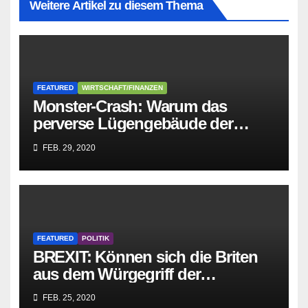
Weitere Artikel zu diesem Thema
FEATURED
WIRTSCHAFT/FINANZEN
Monster-Crash: Warum das
perverse Lügengebäude der
Sozialisten in sich
FEB. 29, 2020
zusammenbricht!
FEATURED
POLITIK
BREXIT: Können sich die Briten
aus dem Würgegriff der
parasitären EU-Mafia befreien?
FEB. 25, 2020