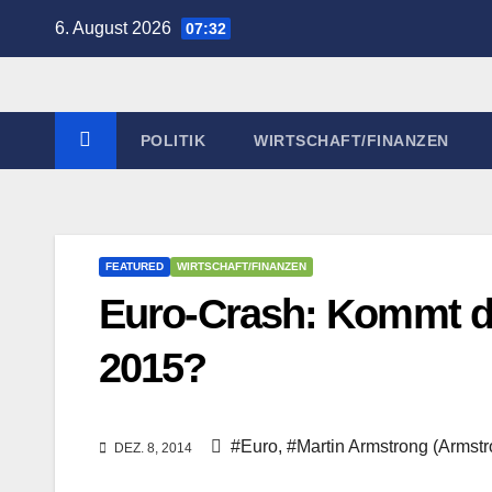
Zum
6. August 2026
07:32
Inhalt
springen
POLITIK
WIRTSCHAFT/FINANZEN
FEATURED
WIRTSCHAFT/FINANZEN
Euro-Crash: Kommt d
2015?
#Euro
,
#Martin Armstrong (Armst
DEZ. 8, 2014