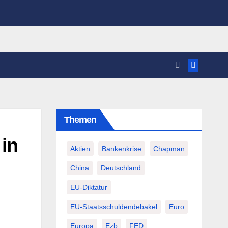
Themen
in
Aktien
Bankenkrise
Chapman
China
Deutschland
EU-Diktatur
EU-Staatsschuldendebakel
Euro
Europa
Ezb
FED