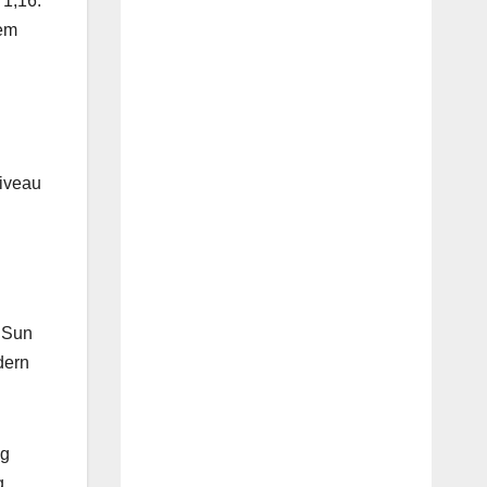
 1,16.
nem
iveau
n Sun
dern
ag
g