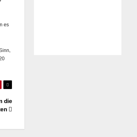
n es
Sinn,
020
m die
hten