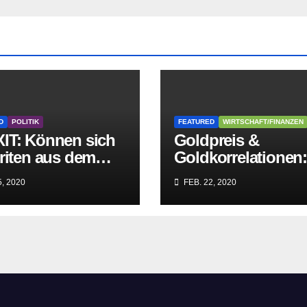
D
POLITIK
FEATURED
WIRTSCHAFT/FINANZEN
IT: Können sich
Goldpreis &
riten aus dem
Goldkorrelationen
griff der
Warum man die
, 2020
FEB. 22, 2020
itären EU-Mafia
Goldpreisanalyse
ien?
besser Profis
überlässt!