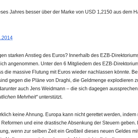
eses Jahres besser über der Marke von USD 1,2150 aus dem H
2.2014
n starken Anstieg des Euros? Innerhalb des EZB-Direktoriums
nglich angenommen. Unter den 6 Mitgliedern des EZB-Direktoriu
ss die massive Flutung mit Euros wieder nachlassen könnte. Be
ind gegen die Pläne von Draghi, die Geldmenge explodieren z
– darunter auch Jens Weidmann – die sich dagegen aussprechen
utlichen Mehrheit“
unterstützt.
klich keine Ahnung. Europa kann nicht gerettet werden, indem
uss Reformen und eine drastische Absenkung der Steuern geben.
ung, wenn zur selben Zeit ein Großteil dieses neuen Geldes mit