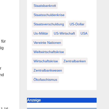
Staatsbankrott
Staatsschuldenkrise
Staatsverschuldung
US-Dollar
Us-Militär
US-Wirtschaft
USA
 für
Vereinte Nationen
tig
Weltwirtschaftskrise
Wirtschaftskrise
Zentralbanken
r
Zentralbankwesen
und
Ökofaschismus
Anzeige