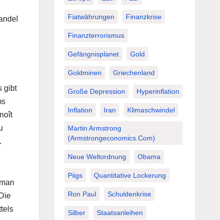
Fiatwährungen
Finanzkrise
andel
Finanzterrorismus
Gefängnisplanet
Gold
Goldminen
Griechenland
 gibt
Große Depression
Hyperinflation
ms
Inflation
Iran
Klimaschwindel
noît
u
Martin Armstrong
(Armstrongeconomics.com)
.
Neue Weltordnung
Obama
Piigs
Quantitative Lockerung
 man
Ron Paul
Schuldenkrise
 Die
tels
Silber
Staatsanleihen