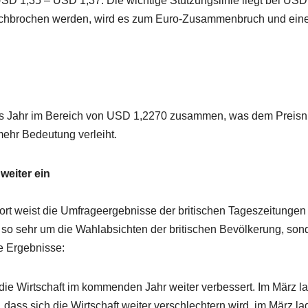
SD 1,35 – USD 1,37. Die wichtige Stützungslinie liegt bei USD
urchbrochen werden, wird es zum Euro-Zusammenbruch und ei
ses Jahr im Bereich von USD 1,2270 zusammen, was dem Preisn
ehr Bedeutung verleiht.
weiter ein
ort weist die Umfrageergebnisse der britischen Tageszeitunge
 so sehr um die Wahlabsichten der britischen Bevölkerung, son
e Ergebnisse:
die Wirtschaft im kommenden Jahr weiter verbessert. Im März l
dass sich die Wirtschaft weiter verschlechtern wird, im März la