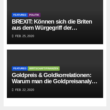
FEATURED
POLITIK
BREXIT: Können sich die Briten
aus dem Würgegriff der
parasitären EU-Mafia befreien?
FEB. 25, 2020
FEATURED
WIRTSCHAFT/FINANZEN
Goldpreis & Goldkorrelationen:
Warum man die Goldpreisanalyse
besser Profis überlässt!
FEB. 22, 2020