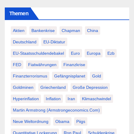
Themen
Aktien
Bankenkrise
Chapman
China
Deutschland
EU-Diktatur
EU-Staatsschuldendebakel
Euro
Europa
Ezb
FED
Fiatwährungen
Finanzkrise
Finanzterrorismus
Gefängnisplanet
Gold
Goldminen
Griechenland
Große Depression
Hyperinflation
Inflation
Iran
Klimaschwindel
Martin Armstrong (Armstrongeconomics.com)
Neue Weltordnung
Obama
Piigs
Quantitative Lockerung
Ron Paul
Schuldenkrise