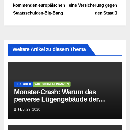
kommenden europäischen
eine Versicherung gegen
Staatsschulden-Big-Bang
den Staat
Weitere Artikel zu diesem Thema
FEATURED
WIRTSCHAFT/FINANZEN
Monster-Crash: Warum das
perverse Lügengebäude der
Sozialisten in sich
FEB. 29, 2020
zusammenbricht!