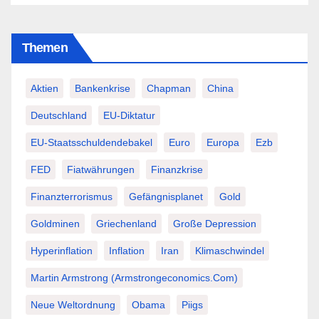
Themen
Aktien
Bankenkrise
Chapman
China
Deutschland
EU-Diktatur
EU-Staatsschuldendebakel
Euro
Europa
Ezb
FED
Fiatwährungen
Finanzkrise
Finanzterrorismus
Gefängnisplanet
Gold
Goldminen
Griechenland
Große Depression
Hyperinflation
Inflation
Iran
Klimaschwindel
Martin Armstrong (Armstrongeconomics.com)
Neue Weltordnung
Obama
Piigs