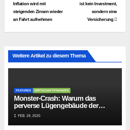
Inflation wird mit
ist kein Investment,
steigenden Zinsen wieder
sondern eine
an Fahrt aufnehmen
Versicherung
Weitere Artikel zu diesem Thema
FEATURED
WIRTSCHAFT/FINANZEN
Monster-Crash: Warum das
perverse Lügengebäude der
Sozialisten in sich
FEB. 29, 2020
zusammenbricht!