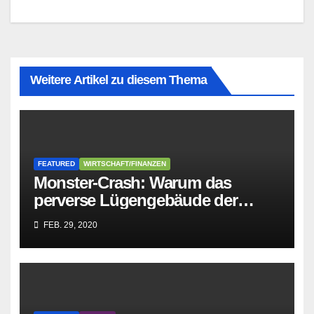
Weitere Artikel zu diesem Thema
FEATURED
WIRTSCHAFT/FINANZEN
Monster-Crash: Warum das
perverse Lügengebäude der
Sozialisten in sich
FEB. 29, 2020
zusammenbricht!