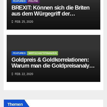
FEATURED
POLITIK
BREXIT: Können sich die Briten
aus dem Würgegriff der
parasitären EU-Mafia befreien?
FEB. 25, 2020
FEATURED
WIRTSCHAFT/FINANZEN
Goldpreis & Goldkorrelationen:
Warum man die Goldpreisanalyse
besser Profis überlässt!
FEB. 22, 2020
Themen