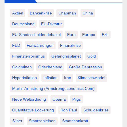
Aktien
Bankenkrise
Chapman
China
Deutschland
EU-Diktatur
EU-Staatsschuldendebakel
Euro
Europa
Ezb
FED
Fiatwährungen
Finanzkrise
Finanzterrorismus
Gefängnisplanet
Gold
Goldminen
Griechenland
Große Depression
Hyperinflation
Inflation
Iran
Klimaschwindel
Martin Armstrong (Armstrongeconomics.com)
Neue Weltordnung
Obama
Piigs
Quantitative Lockerung
Ron Paul
Schuldenkrise
Silber
Staatsanleihen
Staatsbankrott