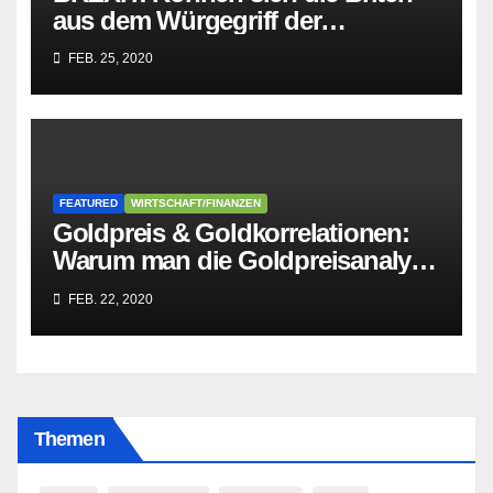
aus dem Würgegriff der
parasitären EU-Mafia befreien?
FEB. 25, 2020
FEATURED
WIRTSCHAFT/FINANZEN
Goldpreis & Goldkorrelationen:
Warum man die Goldpreisanalyse
besser Profis überlässt!
FEB. 22, 2020
Themen