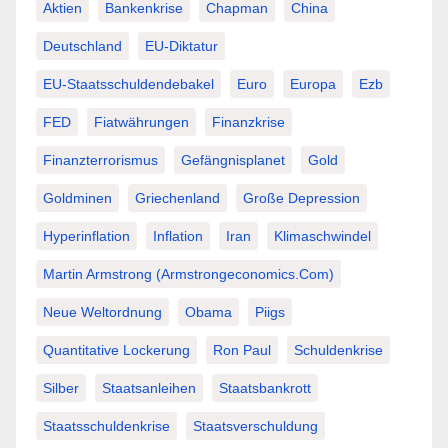
Aktien
Bankenkrise
Chapman
China
Deutschland
EU-Diktatur
EU-Staatsschuldendebakel
Euro
Europa
Ezb
FED
Fiatwährungen
Finanzkrise
Finanzterrorismus
Gefängnisplanet
Gold
Goldminen
Griechenland
Große Depression
Hyperinflation
Inflation
Iran
Klimaschwindel
Martin Armstrong (Armstrongeconomics.com)
Neue Weltordnung
Obama
Piigs
Quantitative Lockerung
Ron Paul
Schuldenkrise
Silber
Staatsanleihen
Staatsbankrott
Staatsschuldenkrise
Staatsverschuldung