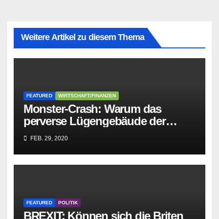
Weitere Artikel zu diesem Thema
FEATURED
WIRTSCHAFT/FINANZEN
Monster-Crash: Warum das
perverse Lügengebäude der
Sozialisten in sich
FEB. 29, 2020
zusammenbricht!
FEATURED
POLITIK
BREXIT: Können sich die Briten