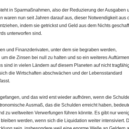
esteht in Sparmaßnahmen, also der Reduzierung der Ausgaben 
n waren nun seit Jahren darauf aus, dieser Notwendigkeit aus
ntziehen, indem sie getrickst und Geld aus dem Nichts geschaf
rds unterworfen sind.
en und Finanzderivaten, unter dem sie begraben werden,
, um die Zinsen bei null zu halten und so ein weiteres Auftürmen
sind in vielen Ländern auf diesem Planeten auf nicht tragfähi
sich die Wirtschaften abschwächen und der Lebensstandard
asst.
le gefangen, und das wird erst wieder aufhören, wenn die Schuld
tronomische Ausmaß, das die Schulden erreicht haben, bedeute
und zu weltweiten Verwerfungen führen könnte. Es gibt nur weni
bleiben werden, wenn sich die Liquidation weiter intensiviert. 
cklung sein, insbesondere weil eine enorme Welle an Geldern 