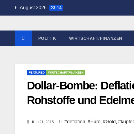
Zum
6. August 2026
23:14
Inhalt
springen
POLITIK
WIRTSCHAFT/FINANZEN
FEATURED
WIRTSCHAFT/FINANZEN
Dollar-Bombe: Deflat
Rohstoffe und Edelmeta
#deflation
,
#Euro
,
#Gold
,
#kupfer
JULI 21, 2015