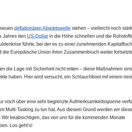
r neuen
deflationären Abwärtswelle
stehen – vielleicht noch stär
ses Jahres den
US-Dollar
in die Höhe schnellen und die Rohstoff
uldenkrise führte, bei der es zu einer zunehmenden Kapitalfluch
 die Europäische Union ihren Zusammenbruch weiter fortsetzte
n die Lage mit Sicherheit nicht retten – diese Maßnahmen sin
fekte haben. Hier wird versucht, ein Schlauchboot mit einem ries
 nur noch über eine sehr begrenzte Aufmerksamkeitsspanne verf
um Multi-Tasking zu tun hat. Aus diesem Grund werden wir dies
 Wir beabsichtigen, das von uns für die kommenden Monate
ben. Los geht’s!