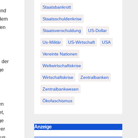
Staatsbankrott
und
Staatsschuldenkrise
 dem
fen
Staatsverschuldung
US-Dollar
Us-Militär
US-Wirtschaft
USA
Vereinte Nationen
 der
Weltwirtschaftskrise
ge
Wirtschaftskrise
Zentralbanken
Zentralbankwesen
Ökofaschismus
en
t,
ge
Anzeige
Der
aus