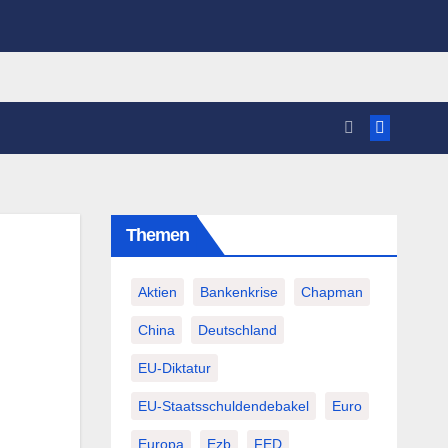
Themen
Aktien
Bankenkrise
Chapman
China
Deutschland
EU-Diktatur
EU-Staatsschuldendebakel
Euro
Europa
Ezb
FED