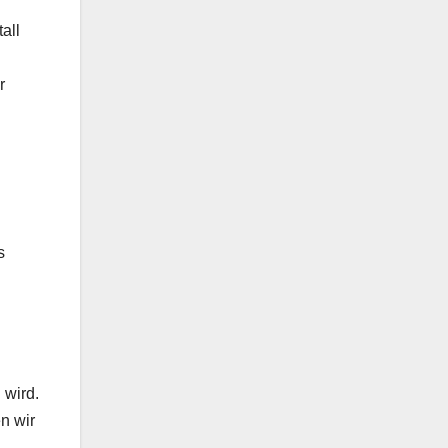
all
r
s
 wird.
n wir