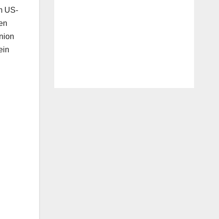
im US-
en
Union
ein
u