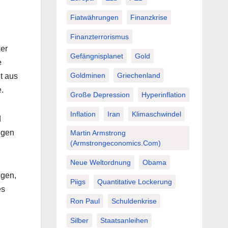
Fiatwährungen
Finanzkrise
Finanzterrorismus
ker
Gefängnisplanet
Gold
e
Goldminen
Griechenland
t aus
.
Große Depression
Hyperinflation
Inflation
Iran
Klimaschwindel
d
igen
Martin Armstrong
(Armstrongeconomics.com)
Neue Weltordnung
Obama
ügen,
Piigs
Quantitative Lockerung
es
Ron Paul
Schuldenkrise
Silber
Staatsanleihen