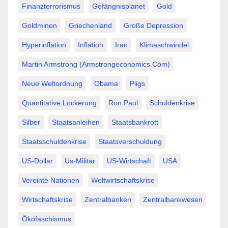
Finanzterrorismus
Gefängnisplanet
Gold
Goldminen
Griechenland
Große Depression
Hyperinflation
Inflation
Iran
Klimaschwindel
Martin Armstrong (Armstrongeconomics.com)
Neue Weltordnung
Obama
Piigs
Quantitative Lockerung
Ron Paul
Schuldenkrise
Silber
Staatsanleihen
Staatsbankrott
Staatsschuldenkrise
Staatsverschuldung
US-Dollar
Us-Militär
US-Wirtschaft
USA
Vereinte Nationen
Weltwirtschaftskrise
Wirtschaftskrise
Zentralbanken
Zentralbankwesen
Ökofaschismus