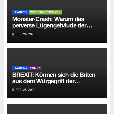
FEATURED
WIRTSCHAFT/FINANZEN
Monster-Crash: Warum das
perverse Lügengebäude der
Sozialisten in sich
FEB. 29, 2020
zusammenbricht!
FEATURED
POLITIK
BREXIT: Können sich die Briten
aus dem Würgegriff der
parasitären EU-Mafia befreien?
FEB. 25, 2020