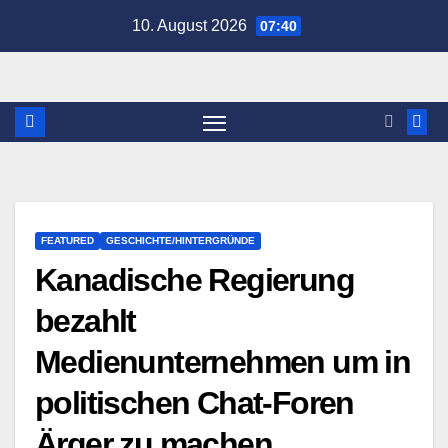
Zum
10. August 2026
07:40
Inhalt
springen
FEATURED
GESCHICHTE/HINTERGRÜNDE
Kanadische Regierung
bezahlt
Medienunternehmen um in
politischen Chat-Foren
Ärger zu machen