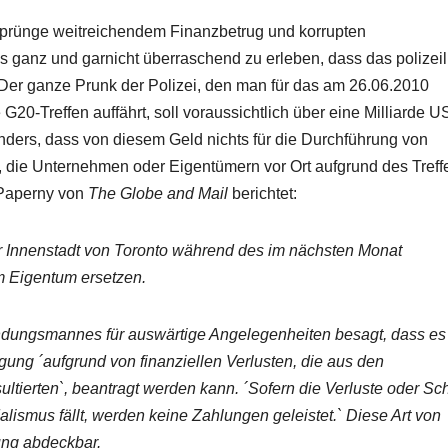
Ursprünge weitreichendem Finanzbetrug und korrupten
 ganz und garnicht überraschend zu erleben, dass das polizeil
 Der ganze Prunk der Polizei, den man für das am 26.06.2010
-Treffen auffährt, soll voraussichtlich über eine Milliarde U
ders, dass von diesem Geld nichts für die Durchführung von
die Unternehmen oder Eigentümern vor Ort aufgrund des Treff
r Paperny von
The Globe and Mail
berichtet:
r Innenstadt von Toronto während des im nächsten Monat
m Eigentum ersetzen.
ndungsmannes für auswärtige Angelegenheiten besagt, dass es
ung ´aufgrund von finanziellen Verlusten, die aus den
tierten`, beantragt werden kann. ´Sofern die Verluste oder S
lismus fällt, werden keine Zahlungen geleistet.` Diese Art von
ung abdeckbar.