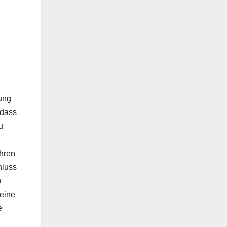
n
ung
 dass
u
hren
hluss
n
 eine
e