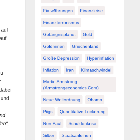
Fiatwährungen
Finanzkrise
Finanzterrorismus
 auf
Gefängnisplanet
Gold
auf
Goldminen
Griechenland
Große Depression
Hyperinflation
Inflation
Iran
Klimaschwindel
zu
r
Martin Armstrong
(Armstrongeconomics.com)
 dabei
 und
Neue Weltordnung
Obama
Piigs
Quantitative Lockerung
und
Ron Paul
Schuldenkrise
en“,
Silber
Staatsanleihen