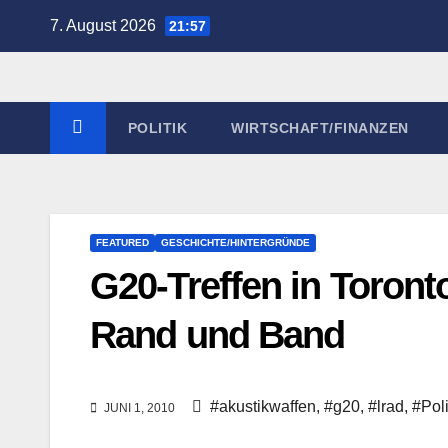
Zum
7. August 2026
21:57
Inhalt
springen
POLITIK
WIRTSCHAFT/FINANZEN
FEATURED
GESCHICHTE/HINTERGRÜNDE
G20-Treffen in Toront
Rand und Band
#akustikwaffen
,
#g20
,
#lrad
,
#Poli
JUNI 1, 2010