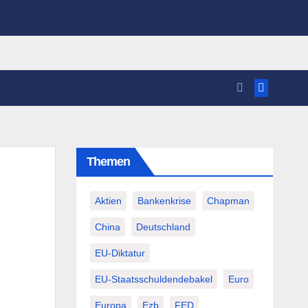
Themen
Aktien
Bankenkrise
Chapman
China
Deutschland
EU-Diktatur
EU-Staatsschuldendebakel
Euro
Europa
Ezb
FED