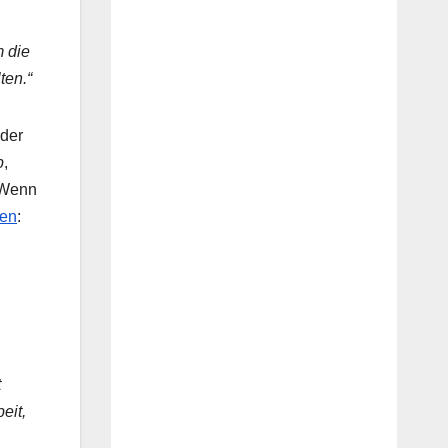
m die
ten.“
 der
p
,
. Wenn
ten
:
t
eit,