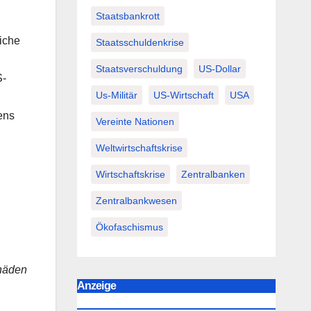
Staatsbankrott
iche
Staatsschuldenkrise
Staatsverschuldung
US-Dollar
S-
Us-Militär
US-Wirtschaft
USA
ens
Vereinte Nationen
Weltwirtschaftskrise
Wirtschaftskrise
Zentralbanken
Zentralbankwesen
Ökofaschismus
chäden
Anzeige