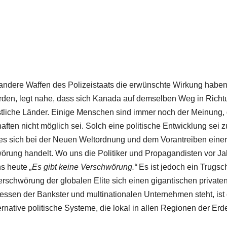
 andere Waffen des Polizeistaats die erwünschte Wirkung habe
erden, legt nahe, dass sich Kanada auf demselben Weg in Richt
estliche Länder. Einige Menschen sind immer noch der Meinung,
ften nicht möglich sei. Solch eine politische Entwicklung sei z
s es sich bei der Neuen Weltordnung und dem Vorantreiben einer
rung handelt. Wo uns die Politiker und Propagandisten vor Ja
ns heute
„Es gibt keine Verschwörung.“
Es ist jedoch ein Trugsc
Verschwörung der globalen Elite sich einen gigantischen private
ressen der Bankster und multinationalen Unternehmen steht, ist
ernative politische Systeme, die lokal in allen Regionen der Erd