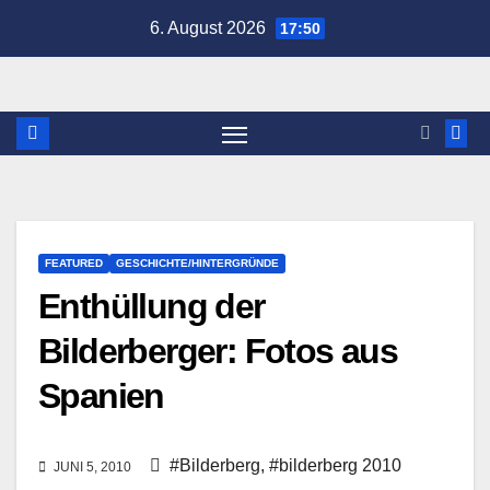
Zum
6. August 2026
17:50
Inhalt
springen
FEATURED
GESCHICHTE/HINTERGRÜNDE
Enthüllung der
Bilderberger: Fotos aus
Spanien
#Bilderberg
,
#bilderberg 2010
JUNI 5, 2010