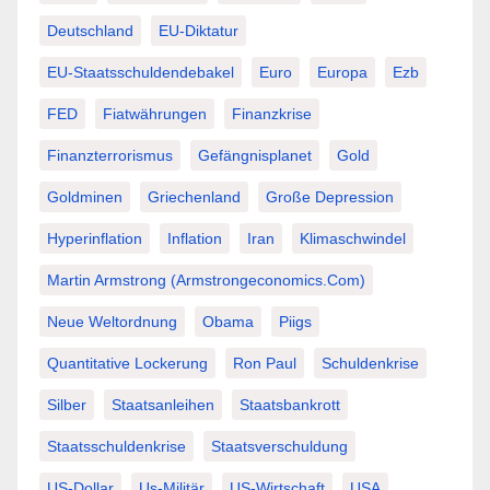
Deutschland
EU-Diktatur
EU-Staatsschuldendebakel
Euro
Europa
Ezb
FED
Fiatwährungen
Finanzkrise
Finanzterrorismus
Gefängnisplanet
Gold
Goldminen
Griechenland
Große Depression
Hyperinflation
Inflation
Iran
Klimaschwindel
Martin Armstrong (Armstrongeconomics.com)
Neue Weltordnung
Obama
Piigs
Quantitative Lockerung
Ron Paul
Schuldenkrise
Silber
Staatsanleihen
Staatsbankrott
Staatsschuldenkrise
Staatsverschuldung
US-Dollar
Us-Militär
US-Wirtschaft
USA