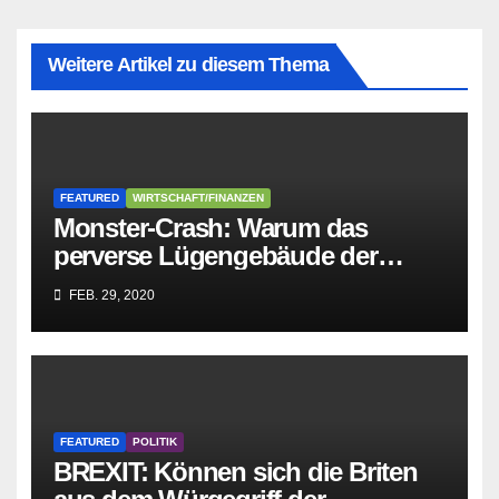
Weitere Artikel zu diesem Thema
FEATURED
WIRTSCHAFT/FINANZEN
Monster-Crash: Warum das
perverse Lügengebäude der
Sozialisten in sich
FEB. 29, 2020
zusammenbricht!
FEATURED
POLITIK
BREXIT: Können sich die Briten