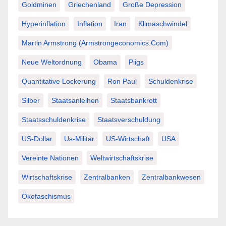
Goldminen
Griechenland
Große Depression
Hyperinflation
Inflation
Iran
Klimaschwindel
Martin Armstrong (Armstrongeconomics.com)
Neue Weltordnung
Obama
Piigs
Quantitative Lockerung
Ron Paul
Schuldenkrise
Silber
Staatsanleihen
Staatsbankrott
Staatsschuldenkrise
Staatsverschuldung
US-Dollar
Us-Militär
US-Wirtschaft
USA
Vereinte Nationen
Weltwirtschaftskrise
Wirtschaftskrise
Zentralbanken
Zentralbankwesen
Ökofaschismus