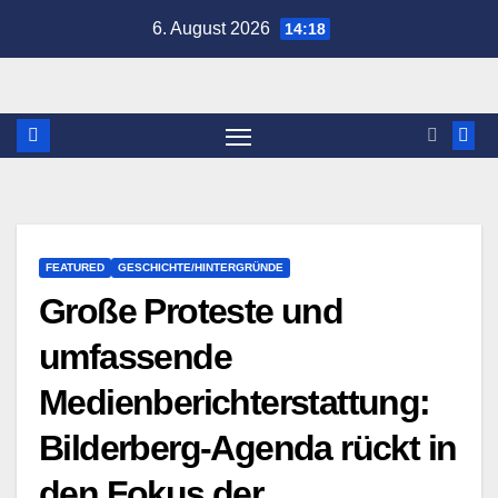
Zum
6. August 2026
14:18
Inhalt
springen
FEATURED
GESCHICHTE/HINTERGRÜNDE
Große Proteste und
umfassende
Medienberichterstattung:
Bilderberg-Agenda rückt in
den Fokus der