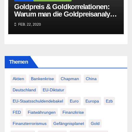
Goldpreis & Goldkorrelationen:
Warum man die Goldpreisanalyse
besser Profis überlässt!
FEB. 22, 2020
Themen
Aktien
Bankenkrise
Chapman
China
Deutschland
EU-Diktatur
EU-Staatsschuldendebakel
Euro
Europa
Ezb
FED
Fiatwährungen
Finanzkrise
Finanzterrorismus
Gefängnisplanet
Gold