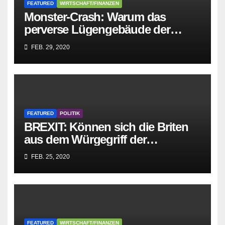
FEATURED
WIRTSCHAFT/FINANZEN
Monster-Crash: Warum das
perverse Lügengebäude der
Sozialisten in sich
FEB. 29, 2020
zusammenbricht!
FEATURED
POLITIK
BREXIT: Können sich die Briten
aus dem Würgegriff der
parasitären EU-Mafia befreien?
FEB. 25, 2020
FEATURED
WIRTSCHAFT/FINANZEN