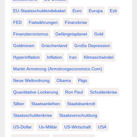
EU-Staatsschuldendebakel
Euro
Europa
Ezb
FED
Fiatwährungen
Finanzkrise
Finanzterrorismus
Gefängnisplanet
Gold
Goldminen
Griechenland
Große Depression
Hyperinflation
Inflation
Iran
Klimaschwindel
Martin Armstrong (Armstrongeconomics.com)
Neue Weltordnung
Obama
Piigs
Quantitative Lockerung
Ron Paul
Schuldenkrise
Silber
Staatsanleihen
Staatsbankrott
Staatsschuldenkrise
Staatsverschuldung
US-Dollar
Us-Militär
US-Wirtschaft
USA