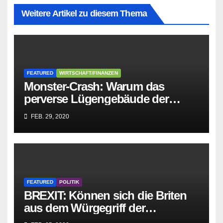
Weitere Artikel zu diesem Thema
FEATURED
WIRTSCHAFT/FINANZEN
Monster-Crash: Warum das
perverse Lügengebäude der
Sozialisten in sich
FEB. 29, 2020
zusammenbricht!
FEATURED
POLITIK
BREXIT: Können sich die Briten
aus dem Würgegriff der
parasitären EU-Mafia befreien?