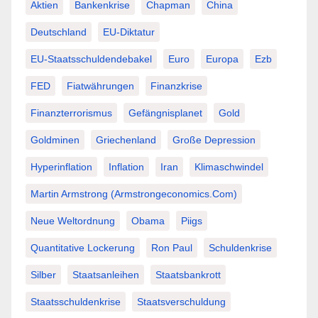
Aktien
Bankenkrise
Chapman
China
Deutschland
EU-Diktatur
EU-Staatsschuldendebakel
Euro
Europa
Ezb
FED
Fiatwährungen
Finanzkrise
Finanzterrorismus
Gefängnisplanet
Gold
Goldminen
Griechenland
Große Depression
Hyperinflation
Inflation
Iran
Klimaschwindel
Martin Armstrong (Armstrongeconomics.com)
Neue Weltordnung
Obama
Piigs
Quantitative Lockerung
Ron Paul
Schuldenkrise
Silber
Staatsanleihen
Staatsbankrott
Staatsschuldenkrise
Staatsverschuldung