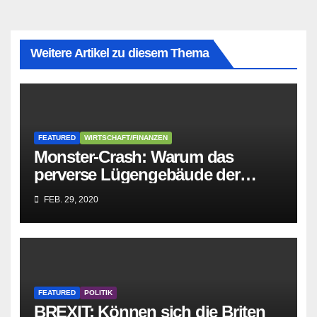
Weitere Artikel zu diesem Thema
FEATURED
WIRTSCHAFT/FINANZEN
Monster-Crash: Warum das
perverse Lügengebäude der
Sozialisten in sich
FEB. 29, 2020
zusammenbricht!
FEATURED
POLITIK
BREXIT: Können sich die Briten