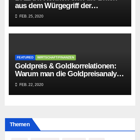
aus dem Würgegriff der
parasitären EU-Mafia befreien?
FEB. 25, 2020
FEATURED
WIRTSCHAFT/FINANZEN
Goldpreis & Goldkorrelationen:
Warum man die Goldpreisanalyse
besser Profis überlässt!
FEB. 22, 2020
Themen