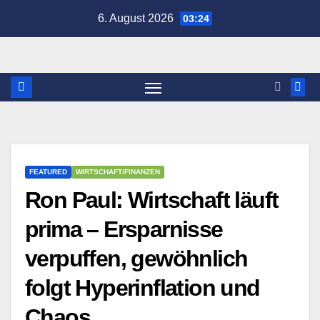
Zum
6. August 2026
03:24
Inhalt
springen
FEATURED
WIRTSCHAFT/FINANZEN
Ron Paul: Wirtschaft läuft
prima – Ersparnisse
verpuffen, gewöhnlich
folgt Hyperinflation und
Chaos