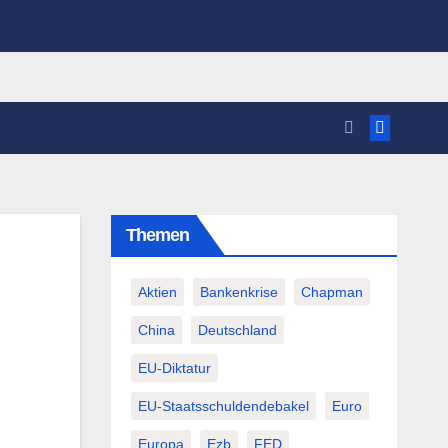
Themen
Aktien
Bankenkrise
Chapman
China
Deutschland
EU-Diktatur
EU-Staatsschuldendebakel
Euro
Europa
Ezb
FED