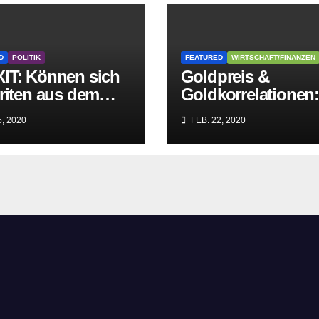
D
POLITIK
FEATURED
WIRTSCHAFT/FINANZEN
IT: Können sich
Goldpreis &
riten aus dem
Goldkorrelationen
griff der
Warum man die
, 2020
FEB. 22, 2020
itären EU-Mafia
Goldpreisanalyse
ien?
besser Profis
überlässt!