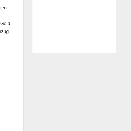
ngen
 Gold,
nzug