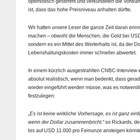
optimistisch gestimmt und verkündeten die Vorwärt
ist, dass das hohe Preisniveau anhalten dürfte.
Wir hatten unsere Leser die ganze Zeit daran erin
machen – obwohl die Menschen, die Gold bei USD 
sondern es ein Mittel des Werterhalts ist, da der
Lebenshaltungskosten immer schneller abwertet.
In einem kürzlich ausgestrahlten CNBC-Interview 
absolut realistisch, wenn man bedenkt, dass gera
wieder eingeführt werden müsse, was es notwendi
festzulegen:
„Es ist keine wirkliche Vorhersage, es ist ganz ein
wenn der Dollar zusammenbricht.“
so Rickards, d
bis auf USD 11.000 pro Feinunze ansteigen könnt