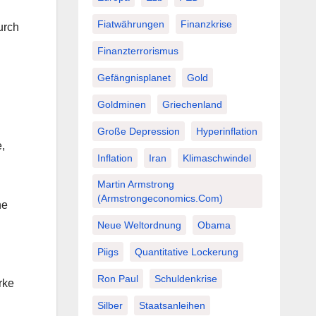
Fiatwährungen
Finanzkrise
urch
Finanzterrorismus
Gefängnisplanet
Gold
Goldminen
Griechenland
Große Depression
Hyperinflation
,
Inflation
Iran
Klimaschwindel
Martin Armstrong
(Armstrongeconomics.com)
he
Neue Weltordnung
Obama
Piigs
Quantitative Lockerung
Ron Paul
Schuldenkrise
rke
Silber
Staatsanleihen