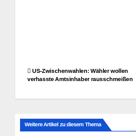
Beitragsnavigation
US-Zwischenwahlen: Wähler wollen
verhasste Amtsinhaber rausschmeißen
Weitere Artikel zu diesem Thema