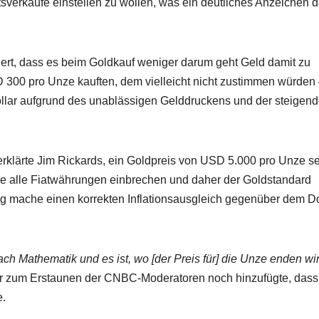
sverkäufe einstellen zu wollen, was ein deutliches Anzeichen d
nert, dass es beim Goldkauf weniger darum geht Geld damit zu
300 pro Unze kauften, dem vielleicht nicht zustimmen würden
 Dollar aufgrund des unablässigen Gelddruckens und der steigen
erklärte Jim Rickards, ein Goldpreis von USD 5.000 pro Unze se
de alle Fiatwährungen einbrechen und daher der Goldstandard
g mache einen korrekten Inflationsausgleich gegenüber dem Do
fach Mathematik und es ist, wo [der Preis für] die Unze enden wi
er zum Erstaunen der CNBC-Moderatoren noch hinzufügte, dass
e.