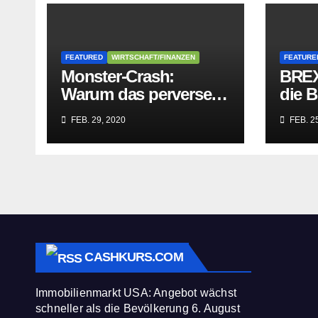
FEATURED
WIRTSCHAFT/FINANZEN
FEATURE
Monster-Crash:
BREX
Warum das perverse
die B
Lügengebäude der
Würge
FEB. 29, 2020
FEB. 25
Sozialisten in sich
paras
zusammenbricht!
befre
CASHKURS.COM
Immobilienmarkt USA: Angebot wächst
schneller als die Bevölkerung
6. August