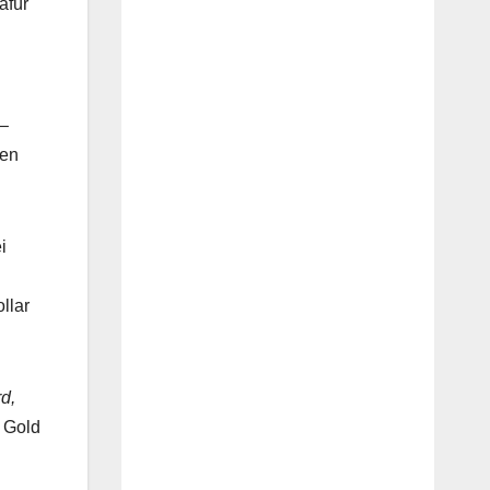
afür
 –
den
i
llar
rd,
 Gold