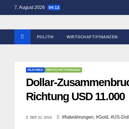
Zum
7. August 2026
04:13
Inhalt
springen
POLITIK
WIRTSCHAFT/FINANZEN
FEATURED
WIRTSCHAFT/FINANZEN
Dollar-Zusammenbruc
Richtung USD 11.000
#fiatwährungen
,
#Gold
,
#US-Doll
SEP. 22, 2010