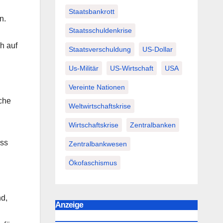
Staatsbankrott
n.
Staatsschuldenkrise
h auf
Staatsverschuldung
US-Dollar
Us-Militär
US-Wirtschaft
USA
Vereinte Nationen
che
Weltwirtschaftskrise
Wirtschaftskrise
Zentralbanken
ass
Zentralbankwesen
Ökofaschismus
nd,
Anzeige